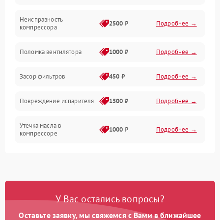
Неисправность
Обогрев
2500 ₽
Подробнее →
компрессора
Хладагент
Поломка вентилятора
1000 ₽
Подробнее →
Засор фильтров
450 ₽
Подробнее →
Повреждение испарителя
1500 ₽
Подробнее →
Утечка масла в
1000 ₽
Подробнее →
компрессоре
Повреждение
750 ₽
Подробнее →
трубопроводов
Неисправность
1000 ₽
Подробнее →
У Вас остались вопросы?
четырехходового клапана
Оставьте заявку, мы свяжемся с Вами в ближайшее