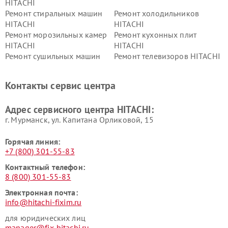
HITACHI
Ремонт стиральных машин
Ремонт холодильников
HITACHI
HITACHI
Ремонт морозильных камер
Ремонт кухонных плит
HITACHI
HITACHI
Ремонт сушильных машин
Ремонт телевизоров HITACHI
HITACHI
Ремонт систем хранения
Ремонт снегоуборщиков
Контакты сервис центра
данных HITACHI
HITACHI
Ремонт варочных панелей
Ремонт водонагревателей
Адрес сервисного центра HITACHI:
HITACHI
HITACHI
г. Мурманск, ул. Капитана Орликовой, 15
Горячая линия:
+7 (800) 301-55-83
Контактный телефон:
8 (800) 301-55-83
Электронная почта:
info@hitachi-fixim.ru
для юридических лиц
manager@fix-hitachi.ru