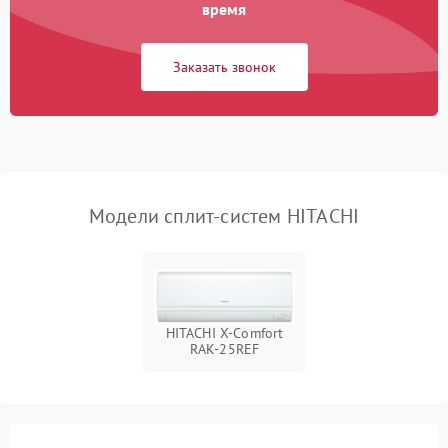
Поломка подшипников
время
750 ₽
Подробнее →
вентилятора
Заказать звонок
Модели сплит-систем HITACHI
HITACHI X-Comfort
RAK-25REF