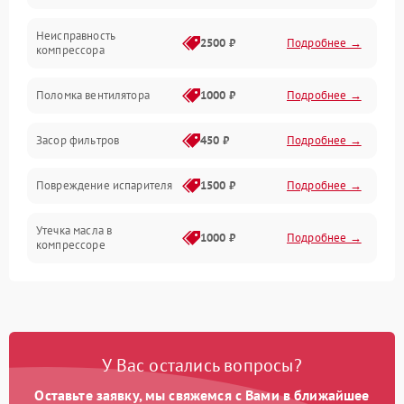
Неисправность
Обогрев
2500 ₽
Подробнее →
компрессора
Хладагент
Поломка вентилятора
1000 ₽
Подробнее →
Засор фильтров
450 ₽
Подробнее →
Повреждение испарителя
1500 ₽
Подробнее →
Утечка масла в
1000 ₽
Подробнее →
компрессоре
Повреждение
750 ₽
Подробнее →
трубопроводов
Неисправность
1000 ₽
Подробнее →
У Вас остались вопросы?
четырехходового клапана
Оставьте заявку, мы свяжемся с Вами в ближайшее