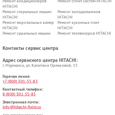
Ремонт кондиционеров
Ремонт сплит-систем HITACHI
HITACHI
Ремонт стиральных машин
Ремонт холодильников
HITACHI
HITACHI
Ремонт морозильных камер
Ремонт кухонных плит
HITACHI
HITACHI
Ремонт сушильных машин
Ремонт телевизоров HITACHI
HITACHI
Ремонт систем хранения
Ремонт снегоуборщиков
Контакты сервис центра
данных HITACHI
HITACHI
Ремонт варочных панелей
Ремонт водонагревателей
Адрес сервисного центра HITACHI:
HITACHI
HITACHI
г. Мурманск, ул. Капитана Орликовой, 15
Горячая линия:
+7 (800) 301-55-83
Контактный телефон:
8 (800) 301-55-83
Электронная почта:
info@hitachi-fixim.ru
для юридических лиц