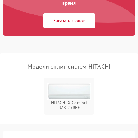
Поломка подшипников
время
750 ₽
Подробнее →
вентилятора
Заказать звонок
Модели сплит-систем HITACHI
HITACHI X-Comfort
RAK-25REF