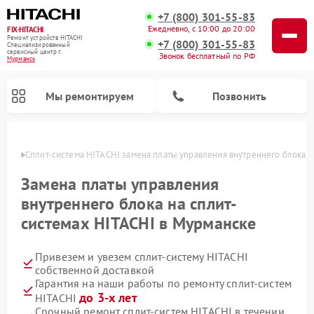
+7 (800) 301-55-83
Ежедневно, с 10:00 до 20:00
FIX-HITACHI
Ремонт устройств HITACHI
+7 (800) 301-55-83
Специализированный
cервисный центр г.
Звонок бесплатный по РФ
Мурманск
Мы ремонтируем
Позвонить
анске
Сплит-система HITACHI замена платы управления внутреннего блока
Замена платы управления
внутреннего блока на сплит-
системах HITACHI в Мурманске
Привезем и увезем сплит-систему HITACHI
собственной доставкой
Гарантия на наши работы по ремонту сплит-систем
Ремонт кондиционеров HITACHI
Ремонт снегоуборщиков HITACHI
Ремонт водонагревателей HITACHI
Ремонт систем хранения данных HITACHI
Ремонт стиральных машин HITACHI
Ремонт морозильных камер HITACHI
Ремонт сушильных машин HITACHI
Ремонт варочных панелей HITACHI
Ремонт посудомоечных машин HITACHI
до 3-х лет
HITACHI
Срочный ремонт сплит-систем HITACHI в течении