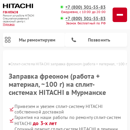
+7 (800) 301-55-83
Ежедневно, с 10:00 до 20:00
FIX-HITACHI
Ремонт устройств HITACHI
+7 (800) 301-55-83
Специализированный
cервисный центр г.
Звонок бесплатный по РФ
Мурманск
Мы ремонтируем
Позвонить
анске
Сплит-система HITACHI заправка фреоном (работа + материал, ~100 г)
Заправка фреоном (работа +
материал, ~100 г) на сплит-
системах HITACHI в Мурманске
Привезем и увезем сплит-систему HITACHI
собственной доставкой
Гарантия на наши работы по ремонту сплит-систем
Ремонт кондиционеров HITACHI
Ремонт снегоуборщиков HITACHI
Ремонт водонагревателей HITACHI
Ремонт систем хранения данных HITACHI
Ремонт стиральных машин HITACHI
Ремонт морозильных камер HITACHI
Ремонт сушильных машин HITACHI
Ремонт варочных панелей HITACHI
Ремонт посудомоечных машин HITACHI
до 3-х лет
HITACHI
Срочный ремонт сплит-систем HITACHI в течении