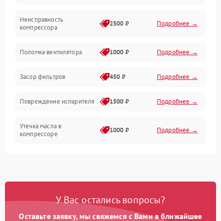
Неисправность
Обогрев
2500 ₽
Подробнее →
компрессора
Хладагент
Поломка вентилятора
1000 ₽
Подробнее →
Засор фильтров
450 ₽
Подробнее →
Повреждение испарителя
1500 ₽
Подробнее →
Утечка масла в
1000 ₽
Подробнее →
компрессоре
Повреждение
750 ₽
Подробнее →
трубопроводов
Неисправность
1000 ₽
Подробнее →
У Вас остались вопросы?
четырехходового клапана
Оставьте заявку, мы свяжемся с Вами в ближайшее