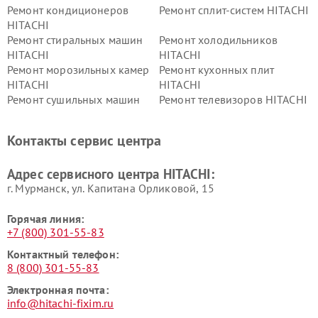
Ремонт кондиционеров
Ремонт сплит-систем HITACHI
HITACHI
Ремонт стиральных машин
Ремонт холодильников
HITACHI
HITACHI
Ремонт морозильных камер
Ремонт кухонных плит
HITACHI
HITACHI
Ремонт сушильных машин
Ремонт телевизоров HITACHI
HITACHI
Ремонт систем хранения
Ремонт снегоуборщиков
Контакты сервис центра
данных HITACHI
HITACHI
Ремонт варочных панелей
Ремонт водонагревателей
Адрес сервисного центра HITACHI:
HITACHI
HITACHI
г. Мурманск, ул. Капитана Орликовой, 15
Горячая линия:
+7 (800) 301-55-83
Контактный телефон:
8 (800) 301-55-83
Электронная почта:
info@hitachi-fixim.ru