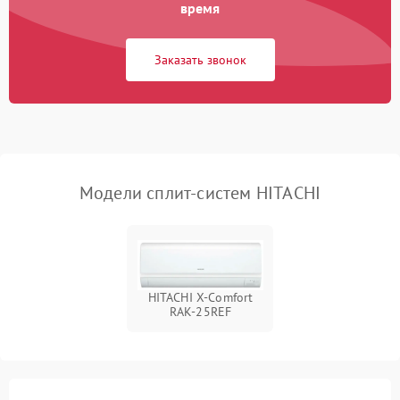
Поломка подшипников
время
750 ₽
Подробнее →
вентилятора
Заказать звонок
Модели сплит-систем HITACHI
HITACHI X-Comfort
RAK-25REF