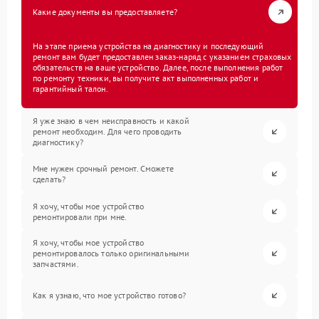
Какие документы вы предоставляете?
На этапе приема устройства на диагностику и последующий
ремонт вам будет предоставлен заказ-наряд с указанием страховых
обязательств на ваше устройство. Далее, после выполнения работ
по ремонту техники, вы получите акт выполненных работ и
гарантийный талон.
Я уже знаю в чем неисправность и какой
ремонт необходим. Для чего проводить
диагностику?
Мне нужен срочный ремонт. Сможете
сделать?
Я хочу, чтобы мое устройство
ремонтировали при мне.
Я хочу, чтобы мое устройство
ремонтировалось только оригинальными
запчастями.
Как я узнаю, что мое устройство готово?