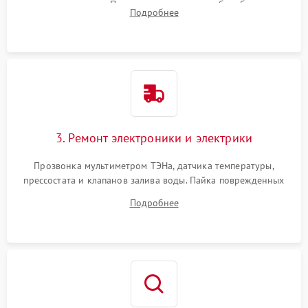
амортизаторов. Проверка подшипников барабана и
Подробнее
крестовины на износ, а манжеты люка на разрывы.
3. Ремонт электроники и электрики
Прозвонка мультиметром ТЭНа, датчика температуры,
прессостата и клапанов залива воды. Пайка поврежденных
дорожек или замена симисторов на плате управления.
Подробнее
Восстановление целостности проводки и контактов.