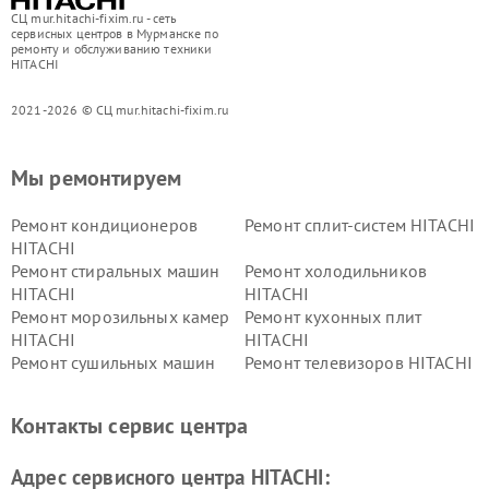
СЦ mur.hitachi-fixim.ru - сеть
сервисных центров в Мурманске по
ремонту и обслуживанию техники
HITACHI
2021-2026 © СЦ mur.hitachi-fixim.ru
Мы ремонтируем
Ремонт кондиционеров
Ремонт сплит-систем HITACHI
HITACHI
Ремонт стиральных машин
Ремонт холодильников
HITACHI
HITACHI
Ремонт морозильных камер
Ремонт кухонных плит
HITACHI
HITACHI
Ремонт сушильных машин
Ремонт телевизоров HITACHI
HITACHI
Ремонт систем хранения
Ремонт снегоуборщиков
Контакты сервис центра
данных HITACHI
HITACHI
Ремонт варочных панелей
Ремонт водонагревателей
Адрес сервисного центра HITACHI:
HITACHI
HITACHI