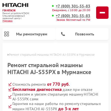
+7 (800) 301-55-83
Ежедневно, с 10:00 до 20:00
FIX-HITACHI
Ремонт устройств HITACHI
+7 (800) 301-55-83
Специализированный
cервисный центр г.
Звонок бесплатный по РФ
Мурманск
Мы ремонтируем
Позвонить
анске
Ремонт стиральной машины HITACHI AJ-S55PX в Мурманске
Ремонт стиральной машины
HITACHI AJ-S55PX в Мурманске
от 770 руб.
Стоимость ремонта
Бесплатная диагностика
даже при отказе
Привезем и увезем стиральную машину HITACHI
AJ-S55PX сами
Ремонт кондиционеров HITACHI
Ремонт снегоуборщиков HITACHI
Ремонт водонагревателей HITACHI
Ремонт систем хранения данных HITACHI
Ремонт морозильных камер HITACHI
Ремонт сушильных машин HITACHI
Ремонт варочных панелей HITACHI
Ремонт посудомоечных машин HITACHI
Гарантия на наши работы по ремонту стиральных
до 3-х лет
машин HITACHI AJ-S55PX