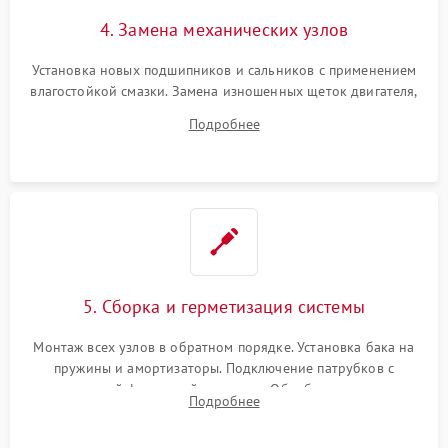
4. Замена механических узлов
Установка новых подшипников и сальников с применением
влагостойкой смазки. Замена изношенных щеток двигателя,
порванного ремня привода, неисправного сливного насоса
Подробнее
или поврежденной резиновой манжеты.
5. Сборка и герметизация системы
Монтаж всех узлов в обратном порядке. Установка бака на
пружины и амортизаторы. Подключение патрубков с
надежной фиксацией хомутами. Обработка стыков
Подробнее
герметиком для предотвращения возможных протечек воды.