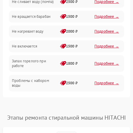
Не сливает воду (помпа)
2500 ₽
Подробнее →
Водоснабжение
Не вращается барабан
1500 ₽
Подробнее →
Слив
Не нагревает воду
2000 ₽
Подробнее →
Программное обеспечение
Не включается
1500 ₽
Подробнее →
Запах горелого при
1800 ₽
Подробнее →
работе
Проблемы с набором
2500 ₽
Подробнее →
воды
Замена ТЭНа
2200 ₽
Подробнее →
Замена платы управления
2200 ₽
Подробнее →
Этапы ремонта стиральной машины HITACHI