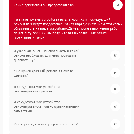
Какие документы вы предоставляете?
На этапе приема устройства на диагностику и последующий
ремонт вам будет предоставлен заказ-наряд с указанием страховых
обязательств на ваше устройство. Далее, после выполнения работ
по ремонту техники, вы получите акт выполненных работ и
гарантийный талон.
Я уже знаю в чем неисправность и какой
ремонт необходим. Для чего проводить
диагностику?
Мне нужен срочный ремонт. Сможете
сделать?
Я хочу, чтобы мое устройство
ремонтировали при мне.
Я хочу, чтобы мое устройство
ремонтировалось только оригинальными
запчастями.
Как я узнаю, что мое устройство готово?