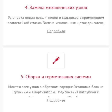
4. Замена механических узлов
Установка новых подшипников и сальников с применением
влагостойкой смазки. Замена изношенных щеток двигателя,
порванного ремня привода, неисправного сливного насоса
Подробнее
или поврежденной резиновой манжеты.
5. Сборка и герметизация системы
Монтаж всех узлов в обратном порядке. Установка бака на
пружины и амортизаторы. Подключение патрубков с
надежной фиксацией хомутами. Обработка стыков
Подробнее
герметиком для предотвращения возможных протечек воды.