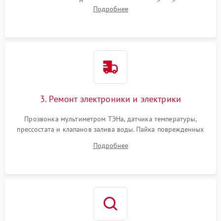
амортизаторов. Проверка подшипников барабана и
Подробнее
крестовины на износ, а манжеты люка на разрывы.
3. Ремонт электроники и электрики
Прозвонка мультиметром ТЭНа, датчика температуры,
прессостата и клапанов залива воды. Пайка поврежденных
дорожек или замена симисторов на плате управления.
Подробнее
Восстановление целостности проводки и контактов.