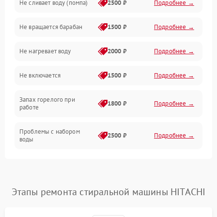
Не сливает воду (помпа)
2500 ₽
Подробнее →
Водоснабжение
Не вращается барабан
1500 ₽
Подробнее →
Слив
Не нагревает воду
2000 ₽
Подробнее →
Программное обеспечение
Не включается
1500 ₽
Подробнее →
Запах горелого при
1800 ₽
Подробнее →
работе
Проблемы с набором
2500 ₽
Подробнее →
воды
Замена ТЭНа
2200 ₽
Подробнее →
Замена платы управления
2200 ₽
Подробнее →
Этапы ремонта стиральной машины HITACHI