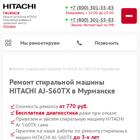
+7 (800) 301-55-83
Ежедневно, с 10:00 до 20:00
FIX-HITACHI
Ремонт устройств HITACHI
+7 (800) 301-55-83
Специализированный
cервисный центр г.
Звонок бесплатный по РФ
Мурманск
Мы ремонтируем
Позвонить
анске
Ремонт стиральной машины HITACHI AJ-S60TX в Мурманске
Ремонт стиральной машины
HITACHI AJ-S60TX в Мурманске
от 770 руб.
Стоимость ремонта
Бесплатная диагностика
даже при отказе
Привезем и увезем стиральную машину HITACHI
AJ-S60TX сами
Ремонт кондиционеров HITACHI
Ремонт снегоуборщиков HITACHI
Ремонт водонагревателей HITACHI
Ремонт систем хранения данных HITACHI
Ремонт морозильных камер HITACHI
Ремонт сушильных машин HITACHI
Ремонт варочных панелей HITACHI
Ремонт посудомоечных машин HITACHI
Гарантия на наши работы по ремонту стиральных
до 3-х лет
машин HITACHI AJ-S60TX