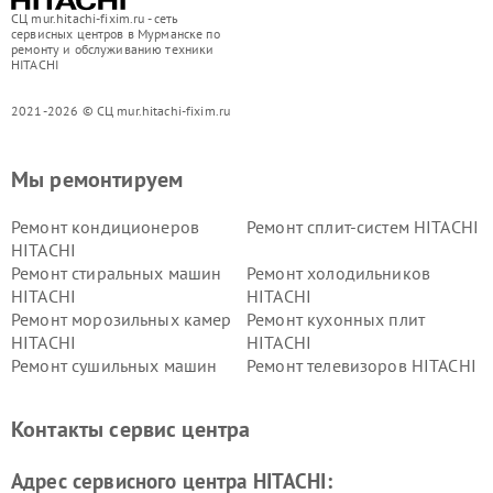
СЦ mur.hitachi-fixim.ru - сеть
сервисных центров в Мурманске по
ремонту и обслуживанию техники
HITACHI
2021-2026 © СЦ mur.hitachi-fixim.ru
Мы ремонтируем
Ремонт кондиционеров
Ремонт сплит-систем HITACHI
HITACHI
Ремонт стиральных машин
Ремонт холодильников
HITACHI
HITACHI
Ремонт морозильных камер
Ремонт кухонных плит
HITACHI
HITACHI
Ремонт сушильных машин
Ремонт телевизоров HITACHI
HITACHI
Ремонт систем хранения
Ремонт снегоуборщиков
Контакты сервис центра
данных HITACHI
HITACHI
Ремонт варочных панелей
Ремонт водонагревателей
Адрес сервисного центра HITACHI:
HITACHI
HITACHI