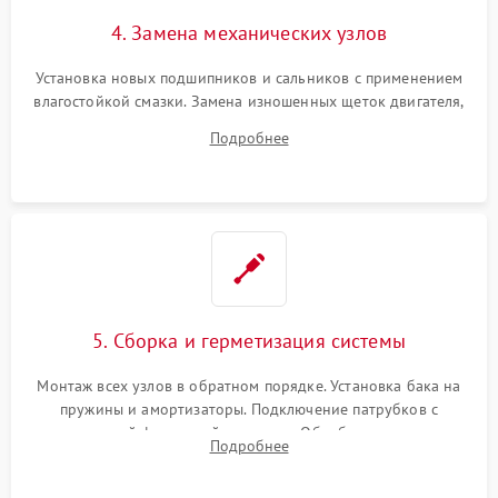
4. Замена механических узлов
Установка новых подшипников и сальников с применением
влагостойкой смазки. Замена изношенных щеток двигателя,
порванного ремня привода, неисправного сливного насоса
Подробнее
или поврежденной резиновой манжеты.
5. Сборка и герметизация системы
Монтаж всех узлов в обратном порядке. Установка бака на
пружины и амортизаторы. Подключение патрубков с
надежной фиксацией хомутами. Обработка стыков
Подробнее
герметиком для предотвращения возможных протечек воды.