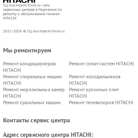
СЦ mur.hitachi-fixim.ru - сеть
сервисных центров в Мурманске по
ремонту и обслуживанию техники
HITACHI
2021-2026 © СЦ mur.hitachi-fixim.ru
Мы ремонтируем
Ремонт кондиционеров
Ремонт сплит-систем HITACHI
HITACHI
Ремонт стиральных машин
Ремонт холодильников
HITACHI
HITACHI
Ремонт морозильных камер
Ремонт кухонных плит
HITACHI
HITACHI
Ремонт сушильных машин
Ремонт телевизоров HITACHI
HITACHI
Ремонт систем хранения
Ремонт снегоуборщиков
Контакты сервис центра
данных HITACHI
HITACHI
Ремонт варочных панелей
Ремонт водонагревателей
Адрес сервисного центра HITACHI:
HITACHI
HITACHI