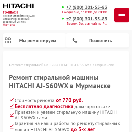
+7 (800) 301-55-83
Ежедневно, с 10:00 до 20:00
FIX-HITACHI
Ремонт устройств HITACHI
+7 (800) 301-55-83
Специализированный
cервисный центр г.
Звонок бесплатный по РФ
Мурманск
Мы ремонтируем
Позвонить
анске
Ремонт стиральной машины HITACHI AJ-S60WX в Мурманске
Ремонт стиральной машины
HITACHI AJ-S60WX в Мурманске
от 770 руб.
Стоимость ремонта
Бесплатная диагностика
даже при отказе
Привезем и увезем стиральную машину HITACHI
AJ-S60WX сами
Ремонт кондиционеров HITACHI
Ремонт снегоуборщиков HITACHI
Ремонт водонагревателей HITACHI
Ремонт систем хранения данных HITACHI
Ремонт морозильных камер HITACHI
Ремонт сушильных машин HITACHI
Ремонт варочных панелей HITACHI
Ремонт посудомоечных машин HITACHI
Гарантия на наши работы по ремонту стиральных
до 3-х лет
машин HITACHI AJ-S60WX