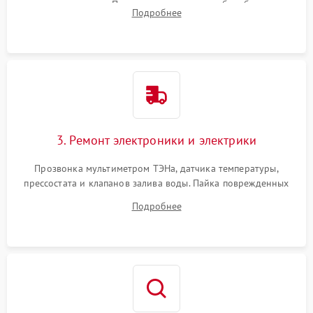
амортизаторов. Проверка подшипников барабана и
Подробнее
крестовины на износ, а манжеты люка на разрывы.
3. Ремонт электроники и электрики
Прозвонка мультиметром ТЭНа, датчика температуры,
прессостата и клапанов залива воды. Пайка поврежденных
дорожек или замена симисторов на плате управления.
Подробнее
Восстановление целостности проводки и контактов.