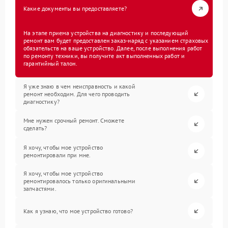
Какие документы вы предоставляете?
На этапе приема устройства на диагностику и последующий
ремонт вам будет предоставлен заказ-наряд с указанием страховых
обязательств на ваше устройство. Далее, после выполнения работ
по ремонту техники, вы получите акт выполненных работ и
гарантийный талон.
Я уже знаю в чем неисправность и какой
ремонт необходим. Для чего проводить
диагностику?
Мне нужен срочный ремонт. Сможете
сделать?
Я хочу, чтобы мое устройство
ремонтировали при мне.
Я хочу, чтобы мое устройство
ремонтировалось только оригинальными
запчастями.
Как я узнаю, что мое устройство готово?