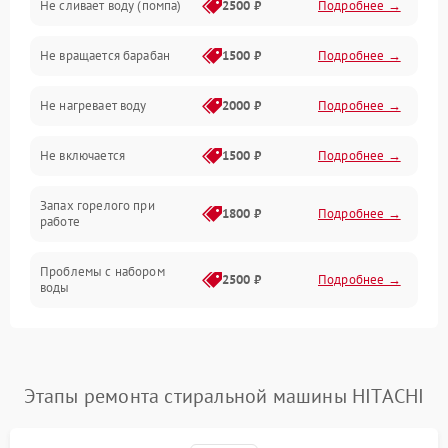
Не сливает воду (помпа)
2500 ₽
Подробнее →
Водоснабжение
Не вращается барабан
1500 ₽
Подробнее →
Слив
Не нагревает воду
2000 ₽
Подробнее →
Программное обеспечение
Не включается
1500 ₽
Подробнее →
Запах горелого при
1800 ₽
Подробнее →
работе
Проблемы с набором
2500 ₽
Подробнее →
воды
Замена ТЭНа
2200 ₽
Подробнее →
Замена платы управления
2200 ₽
Подробнее →
Этапы ремонта стиральной машины HITACHI