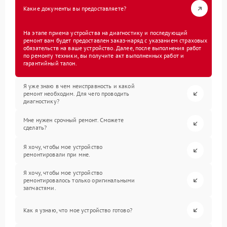
Какие документы вы предоставляете?
На этапе приема устройства на диагностику и последующий
ремонт вам будет предоставлен заказ-наряд с указанием страховых
обязательств на ваше устройство. Далее, после выполнения работ
по ремонту техники, вы получите акт выполненных работ и
гарантийный талон.
Я уже знаю в чем неисправность и какой
ремонт необходим. Для чего проводить
диагностику?
Мне нужен срочный ремонт. Сможете
сделать?
Я хочу, чтобы мое устройство
ремонтировали при мне.
Я хочу, чтобы мое устройство
ремонтировалось только оригинальными
запчастями.
Как я узнаю, что мое устройство готово?