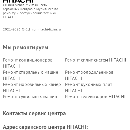
СЦ mur.hitachi-fixim.ru - сеть
сервисных центров в Мурманске по
ремонту и обслуживанию техники
HITACHI
2021-2026 © СЦ mur.hitachi-fixim.ru
Мы ремонтируем
Ремонт кондиционеров
Ремонт сплит-систем HITACHI
HITACHI
Ремонт стиральных машин
Ремонт холодильников
HITACHI
HITACHI
Ремонт морозильных камер
Ремонт кухонных плит
HITACHI
HITACHI
Ремонт сушильных машин
Ремонт телевизоров HITACHI
HITACHI
Ремонт систем хранения
Ремонт снегоуборщиков
Контакты сервис центра
данных HITACHI
HITACHI
Ремонт варочных панелей
Ремонт водонагревателей
Адрес сервисного центра HITACHI:
HITACHI
HITACHI