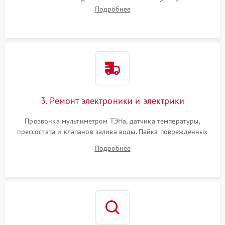
амортизаторов. Проверка подшипников барабана и
Подробнее
крестовины на износ, а манжеты люка на разрывы.
3. Ремонт электроники и электрики
Прозвонка мультиметром ТЭНа, датчика температуры,
прессостата и клапанов залива воды. Пайка поврежденных
дорожек или замена симисторов на плате управления.
Подробнее
Восстановление целостности проводки и контактов.