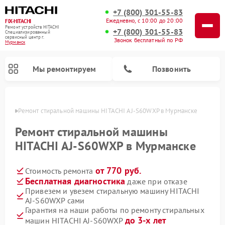
+7 (800) 301-55-83
Ежедневно, с 10:00 до 20:00
FIX-HITACHI
Ремонт устройств HITACHI
+7 (800) 301-55-83
Специализированный
cервисный центр г.
Звонок бесплатный по РФ
Мурманск
Мы ремонтируем
Позвонить
анске
Ремонт стиральной машины HITACHI AJ-S60WXP в Мурманске
Ремонт стиральной машины
HITACHI AJ-S60WXP в Мурманске
от 770 руб.
Стоимость ремонта
Бесплатная диагностика
даже при отказе
Привезем и увезем стиральную машину HITACHI
AJ-S60WXP сами
Ремонт кондиционеров HITACHI
Ремонт снегоуборщиков HITACHI
Ремонт водонагревателей HITACHI
Ремонт систем хранения данных HITACHI
Ремонт морозильных камер HITACHI
Ремонт сушильных машин HITACHI
Ремонт варочных панелей HITACHI
Ремонт посудомоечных машин HITACHI
Гарантия на наши работы по ремонту стиральных
до 3-х лет
машин HITACHI AJ-S60WXP