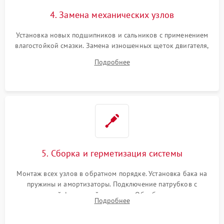
4. Замена механических узлов
Установка новых подшипников и сальников с применением
влагостойкой смазки. Замена изношенных щеток двигателя,
порванного ремня привода, неисправного сливного насоса
Подробнее
или поврежденной резиновой манжеты.
5. Сборка и герметизация системы
Монтаж всех узлов в обратном порядке. Установка бака на
пружины и амортизаторы. Подключение патрубков с
надежной фиксацией хомутами. Обработка стыков
Подробнее
герметиком для предотвращения возможных протечек воды.