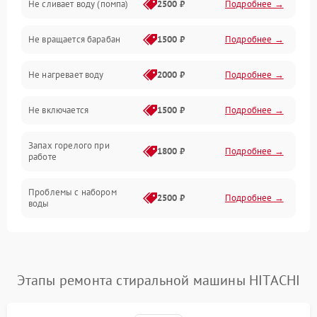
Не сливает воду (помпа)
2500 ₽
Подробнее →
Водоснабжение
Не вращается барабан
1500 ₽
Подробнее →
Слив
Не нагревает воду
2000 ₽
Подробнее →
Программное обеспечение
Не включается
1500 ₽
Подробнее →
Запах горелого при
1800 ₽
Подробнее →
работе
Проблемы с набором
2500 ₽
Подробнее →
воды
Замена ТЭНа
2200 ₽
Подробнее →
Замена платы управления
2200 ₽
Подробнее →
Этапы ремонта стиральной машины HITACHI