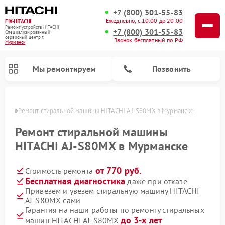
+7 (800) 301-55-83
Ежедневно, с 10:00 до 20:00
FIX-HITACHI
Ремонт устройств HITACHI
+7 (800) 301-55-83
Специализированный
cервисный центр г.
Звонок бесплатный по РФ
Мурманск
Мы ремонтируем
Позвонить
анске
Ремонт стиральной машины HITACHI AJ-S80MX в Мурманске
Ремонт стиральной машины
HITACHI AJ-S80MX в Мурманске
от 770 руб.
Стоимость ремонта
Бесплатная диагностика
даже при отказе
Привезем и увезем стиральную машину HITACHI
AJ-S80MX сами
Ремонт кондиционеров HITACHI
Ремонт снегоуборщиков HITACHI
Ремонт водонагревателей HITACHI
Ремонт систем хранения данных HITACHI
Ремонт морозильных камер HITACHI
Ремонт сушильных машин HITACHI
Ремонт варочных панелей HITACHI
Ремонт посудомоечных машин HITACHI
Гарантия на наши работы по ремонту стиральных
до 3-х лет
машин HITACHI AJ-S80MX