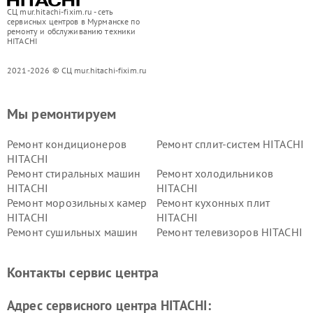
СЦ mur.hitachi-fixim.ru - сеть
сервисных центров в Мурманске по
ремонту и обслуживанию техники
HITACHI
2021-2026 © СЦ mur.hitachi-fixim.ru
Мы ремонтируем
Ремонт кондиционеров
Ремонт сплит-систем HITACHI
HITACHI
Ремонт стиральных машин
Ремонт холодильников
HITACHI
HITACHI
Ремонт морозильных камер
Ремонт кухонных плит
HITACHI
HITACHI
Ремонт сушильных машин
Ремонт телевизоров HITACHI
HITACHI
Ремонт систем хранения
Ремонт снегоуборщиков
Контакты сервис центра
данных HITACHI
HITACHI
Ремонт варочных панелей
Ремонт водонагревателей
Адрес сервисного центра HITACHI:
HITACHI
HITACHI