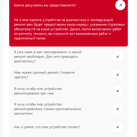
Какие документы вы предоставляете?
На этапе приема устройства на диагностику и последующий
ремонт вам будет предоставлен заказ-наряд с указанием страховых
обязательств на ваше устройство. Далее, после выполнения работ
по ремонту техники, вы получите акт выполненных работ и
гарантийный талон.
Я уже знаю в чем неисправность и какой
ремонт необходим. Для чего проводить
диагностику?
Мне нужен срочный ремонт. Сможете
сделать?
Я хочу, чтобы мое устройство
ремонтировали при мне.
Я хочу, чтобы мое устройство
ремонтировалось только оригинальными
запчастями.
Как я узнаю, что мое устройство готово?