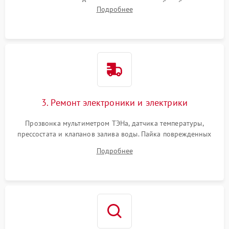
амортизаторов. Проверка подшипников барабана и
Подробнее
крестовины на износ, а манжеты люка на разрывы.
3. Ремонт электроники и электрики
Прозвонка мультиметром ТЭНа, датчика температуры,
прессостата и клапанов залива воды. Пайка поврежденных
дорожек или замена симисторов на плате управления.
Подробнее
Восстановление целостности проводки и контактов.