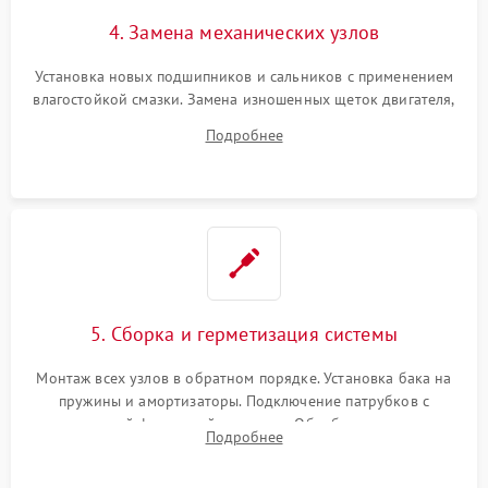
4. Замена механических узлов
Установка новых подшипников и сальников с применением
влагостойкой смазки. Замена изношенных щеток двигателя,
порванного ремня привода, неисправного сливного насоса
Подробнее
или поврежденной резиновой манжеты.
5. Сборка и герметизация системы
Монтаж всех узлов в обратном порядке. Установка бака на
пружины и амортизаторы. Подключение патрубков с
надежной фиксацией хомутами. Обработка стыков
Подробнее
герметиком для предотвращения возможных протечек воды.