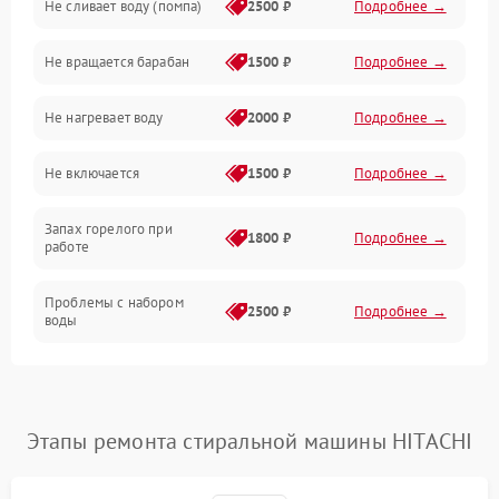
Не сливает воду (помпа)
2500 ₽
Подробнее →
Водоснабжение
Не вращается барабан
1500 ₽
Подробнее →
Слив
Не нагревает воду
2000 ₽
Подробнее →
Программное обеспечение
Не включается
1500 ₽
Подробнее →
Запах горелого при
1800 ₽
Подробнее →
работе
Проблемы с набором
2500 ₽
Подробнее →
воды
Замена ТЭНа
2200 ₽
Подробнее →
Замена платы управления
2200 ₽
Подробнее →
Этапы ремонта стиральной машины HITACHI