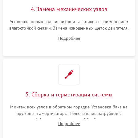
4. Замена механических узлов
Установка новых подшипников и сальников с применением
влагостойкой смазки. Замена изношенных щеток двигателя,
порванного ремня привода, неисправного сливного насоса
Подробнее
или поврежденной резиновой манжеты.
5. Сборка и герметизация системы
Монтаж всех узлов в обратном порядке. Установка бака на
пружины и амортизаторы. Подключение патрубков с
надежной фиксацией хомутами. Обработка стыков
Подробнее
герметиком для предотвращения возможных протечек воды.