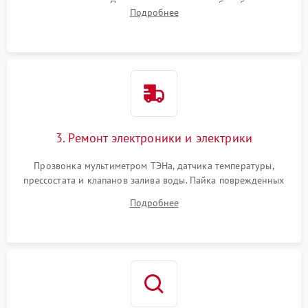
амортизаторов. Проверка подшипников барабана и
Подробнее
крестовины на износ, а манжеты люка на разрывы.
3. Ремонт электроники и электрики
Прозвонка мультиметром ТЭНа, датчика температуры,
прессостата и клапанов залива воды. Пайка поврежденных
дорожек или замена симисторов на плате управления.
Подробнее
Восстановление целостности проводки и контактов.