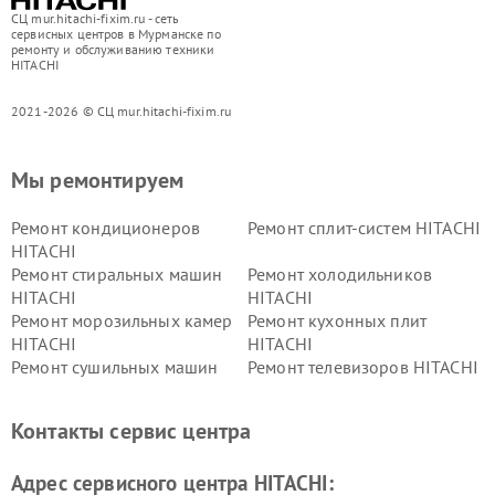
СЦ mur.hitachi-fixim.ru - сеть
сервисных центров в Мурманске по
ремонту и обслуживанию техники
HITACHI
2021-2026 © СЦ mur.hitachi-fixim.ru
Мы ремонтируем
Ремонт кондиционеров
Ремонт сплит-систем HITACHI
HITACHI
Ремонт стиральных машин
Ремонт холодильников
HITACHI
HITACHI
Ремонт морозильных камер
Ремонт кухонных плит
HITACHI
HITACHI
Ремонт сушильных машин
Ремонт телевизоров HITACHI
HITACHI
Ремонт систем хранения
Ремонт снегоуборщиков
Контакты сервис центра
данных HITACHI
HITACHI
Ремонт варочных панелей
Ремонт водонагревателей
Адрес сервисного центра HITACHI:
HITACHI
HITACHI