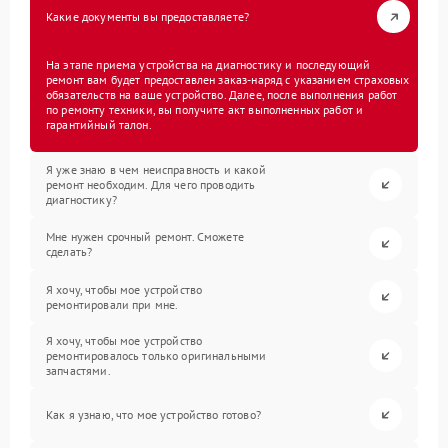
Какие документы вы предоставляете?
На этапе приема устройства на диагностику и последующий
ремонт вам будет предоставлен заказ-наряд с указанием страховых
обязательств на ваше устройство. Далее, после выполнения работ
по ремонту техники, вы получите акт выполненных работ и
гарантийный талон.
Я уже знаю в чем неисправность и какой
ремонт необходим. Для чего проводить
диагностику?
Мне нужен срочный ремонт. Сможете
сделать?
Я хочу, чтобы мое устройство
ремонтировали при мне.
Я хочу, чтобы мое устройство
ремонтировалось только оригинальными
запчастями.
Как я узнаю, что мое устройство готово?