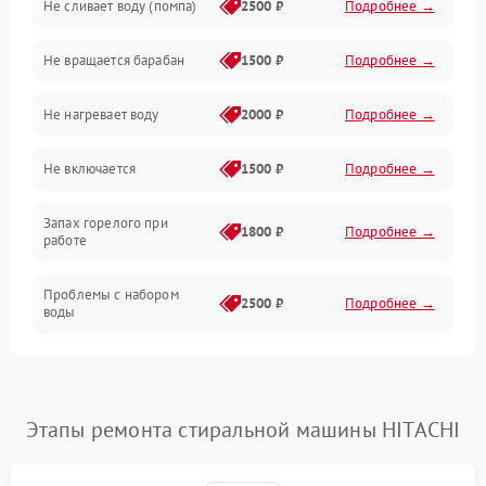
Не сливает воду (помпа)
2500 ₽
Подробнее →
Водоснабжение
Не вращается барабан
1500 ₽
Подробнее →
Слив
Не нагревает воду
2000 ₽
Подробнее →
Программное обеспечение
Не включается
1500 ₽
Подробнее →
Запах горелого при
1800 ₽
Подробнее →
работе
Проблемы с набором
2500 ₽
Подробнее →
воды
Замена ТЭНа
2200 ₽
Подробнее →
Замена платы управления
2200 ₽
Подробнее →
Этапы ремонта стиральной машины HITACHI