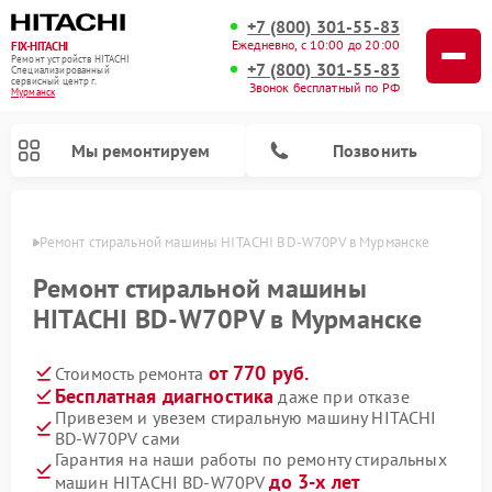
+7 (800) 301-55-83
Ежедневно, с 10:00 до 20:00
FIX-HITACHI
Ремонт устройств HITACHI
+7 (800) 301-55-83
Специализированный
cервисный центр г.
Звонок бесплатный по РФ
Мурманск
Мы ремонтируем
Позвонить
анске
Ремонт стиральной машины HITACHI BD-W70PV в Мурманске
Ремонт стиральной машины
HITACHI BD-W70PV в Мурманске
от 770 руб.
Стоимость ремонта
Бесплатная диагностика
даже при отказе
Привезем и увезем стиральную машину HITACHI
BD-W70PV сами
Ремонт кондиционеров HITACHI
Ремонт снегоуборщиков HITACHI
Ремонт водонагревателей HITACHI
Ремонт систем хранения данных HITACHI
Ремонт морозильных камер HITACHI
Ремонт сушильных машин HITACHI
Ремонт варочных панелей HITACHI
Ремонт посудомоечных машин HITACHI
Гарантия на наши работы по ремонту стиральных
до 3-х лет
машин HITACHI BD-W70PV