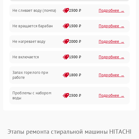
Не сливает воду (помпа)
2500 ₽
Подробнее →
Водоснабжение
Не вращается барабан
1500 ₽
Подробнее →
Слив
Не нагревает воду
2000 ₽
Подробнее →
Программное обеспечение
Не включается
1500 ₽
Подробнее →
Запах горелого при
1800 ₽
Подробнее →
работе
Проблемы с набором
2500 ₽
Подробнее →
воды
Замена ТЭНа
2200 ₽
Подробнее →
Замена платы управления
2200 ₽
Подробнее →
Этапы ремонта стиральной машины HITACHI