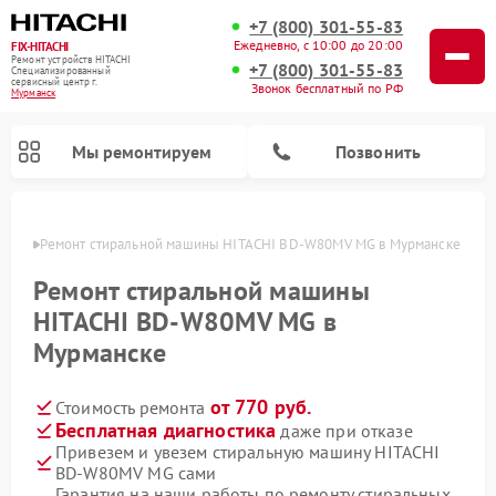
+7 (800) 301-55-83
Ежедневно, с 10:00 до 20:00
FIX-HITACHI
Ремонт устройств HITACHI
+7 (800) 301-55-83
Специализированный
cервисный центр г.
Звонок бесплатный по РФ
Мурманск
Мы ремонтируем
Позвонить
анске
Ремонт стиральной машины HITACHI BD-W80MV MG в Мурманске
Ремонт стиральной машины
HITACHI BD-W80MV MG в
Мурманске
от 770 руб.
Стоимость ремонта
Бесплатная диагностика
даже при отказе
Привезем и увезем стиральную машину HITACHI
Ремонт кондиционеров HITACHI
Ремонт снегоуборщиков HITACHI
Ремонт водонагревателей HITACHI
Ремонт систем хранения данных HITACHI
Ремонт морозильных камер HITACHI
Ремонт сушильных машин HITACHI
Ремонт варочных панелей HITACHI
Ремонт посудомоечных машин HITACHI
BD-W80MV MG сами
Гарантия на наши работы по ремонту стиральных