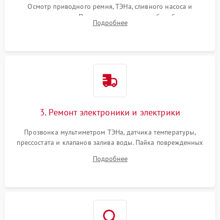
Осмотр приводного ремня, ТЭНа, сливного насоса и
амортизаторов. Проверка подшипников барабана и
Подробнее
крестовины на износ, а манжеты люка на разрывы.
3. Ремонт электроники и электрики
Прозвонка мультиметром ТЭНа, датчика температуры,
прессостата и клапанов залива воды. Пайка поврежденных
дорожек или замена симисторов на плате управления.
Подробнее
Восстановление целостности проводки и контактов.