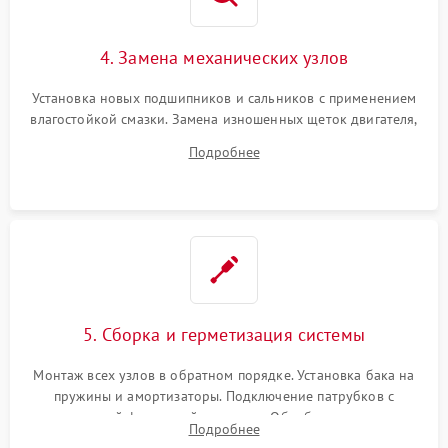
4. Замена механических узлов
Установка новых подшипников и сальников с применением
влагостойкой смазки. Замена изношенных щеток двигателя,
порванного ремня привода, неисправного сливного насоса
Подробнее
или поврежденной резиновой манжеты.
5. Сборка и герметизация системы
Монтаж всех узлов в обратном порядке. Установка бака на
пружины и амортизаторы. Подключение патрубков с
надежной фиксацией хомутами. Обработка стыков
Подробнее
герметиком для предотвращения возможных протечек воды.