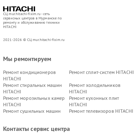
СЦ mur.hitachi-fixim.ru - сеть
сервисных центров в Мурманске по
ремонту и обслуживанию техники
HITACHI
2021-2026 © СЦ mur.hitachi-fixim.ru
Мы ремонтируем
Ремонт кондиционеров
Ремонт сплит-систем HITACHI
HITACHI
Ремонт стиральных машин
Ремонт холодильников
HITACHI
HITACHI
Ремонт морозильных камер
Ремонт кухонных плит
HITACHI
HITACHI
Ремонт сушильных машин
Ремонт телевизоров HITACHI
HITACHI
Ремонт систем хранения
Ремонт снегоуборщиков
Контакты сервис центра
данных HITACHI
HITACHI
Ремонт варочных панелей
Ремонт водонагревателей