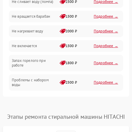
Не сливает воду (помпа)
2500 ₽
Подробнее →
Водоснабжение
Не вращается барабан
1500 ₽
Подробнее →
Слив
Не нагревает воду
2000 ₽
Подробнее →
Программное обеспечение
Не включается
1500 ₽
Подробнее →
Запах горелого при
1800 ₽
Подробнее →
работе
Проблемы с набором
2500 ₽
Подробнее →
воды
Замена ТЭНа
2200 ₽
Подробнее →
Замена платы управления
2200 ₽
Подробнее →
Этапы ремонта стиральной машины HITACHI