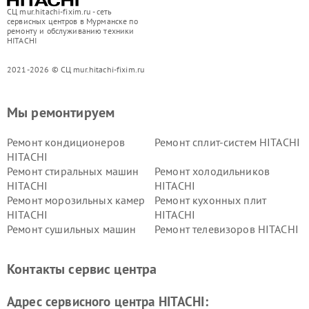
СЦ mur.hitachi-fixim.ru - сеть
сервисных центров в Мурманске по
ремонту и обслуживанию техники
HITACHI
2021-2026 © СЦ mur.hitachi-fixim.ru
Мы ремонтируем
Ремонт кондиционеров
Ремонт сплит-систем HITACHI
HITACHI
Ремонт стиральных машин
Ремонт холодильников
HITACHI
HITACHI
Ремонт морозильных камер
Ремонт кухонных плит
HITACHI
HITACHI
Ремонт сушильных машин
Ремонт телевизоров HITACHI
HITACHI
Ремонт систем хранения
Ремонт снегоуборщиков
Контакты сервис центра
данных HITACHI
HITACHI
Ремонт варочных панелей
Ремонт водонагревателей
Адрес сервисного центра HITACHI:
HITACHI
HITACHI