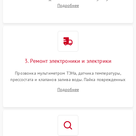
амортизаторов. Проверка подшипников барабана и
Подробнее
крестовины на износ, а манжеты люка на разрывы.
3. Ремонт электроники и электрики
Прозвонка мультиметром ТЭНа, датчика температуры,
прессостата и клапанов залива воды. Пайка поврежденных
дорожек или замена симисторов на плате управления.
Подробнее
Восстановление целостности проводки и контактов.