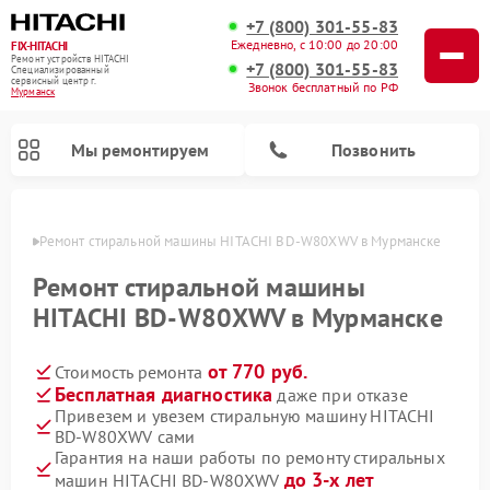
+7 (800) 301-55-83
Ежедневно, с 10:00 до 20:00
FIX-HITACHI
Ремонт устройств HITACHI
+7 (800) 301-55-83
Специализированный
cервисный центр г.
Звонок бесплатный по РФ
Мурманск
Мы ремонтируем
Позвонить
анске
Ремонт стиральной машины HITACHI BD-W80XWV в Мурманске
Ремонт стиральной машины
HITACHI BD-W80XWV в Мурманске
от 770 руб.
Стоимость ремонта
Бесплатная диагностика
даже при отказе
Привезем и увезем стиральную машину HITACHI
BD-W80XWV сами
Ремонт кондиционеров HITACHI
Ремонт снегоуборщиков HITACHI
Ремонт водонагревателей HITACHI
Ремонт систем хранения данных HITACHI
Ремонт морозильных камер HITACHI
Ремонт сушильных машин HITACHI
Ремонт варочных панелей HITACHI
Ремонт посудомоечных машин HITACHI
Гарантия на наши работы по ремонту стиральных
до 3-х лет
машин HITACHI BD-W80XWV