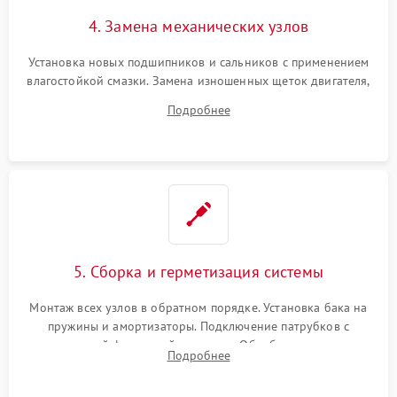
4. Замена механических узлов
Установка новых подшипников и сальников с применением
влагостойкой смазки. Замена изношенных щеток двигателя,
порванного ремня привода, неисправного сливного насоса
Подробнее
или поврежденной резиновой манжеты.
5. Сборка и герметизация системы
Монтаж всех узлов в обратном порядке. Установка бака на
пружины и амортизаторы. Подключение патрубков с
надежной фиксацией хомутами. Обработка стыков
Подробнее
герметиком для предотвращения возможных протечек воды.