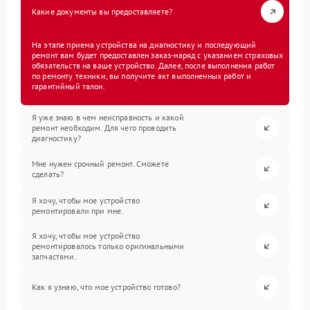
Какие документы вы предоставляете?
На этапе приема устройства на диагностику и последующий
ремонт вам будет предоставлен заказ-наряд с указанием страховых
обязательств на ваше устройство. Далее, после выполнения работ
по ремонту техники, вы получите акт выполненных работ и
гарантийный талон.
Я уже знаю в чем неисправность и какой
ремонт необходим. Для чего проводить
диагностику?
Мне нужен срочный ремонт. Сможете
сделать?
Я хочу, чтобы мое устройство
ремонтировали при мне.
Я хочу, чтобы мое устройство
ремонтировалось только оригинальными
запчастями.
Как я узнаю, что мое устройство готово?