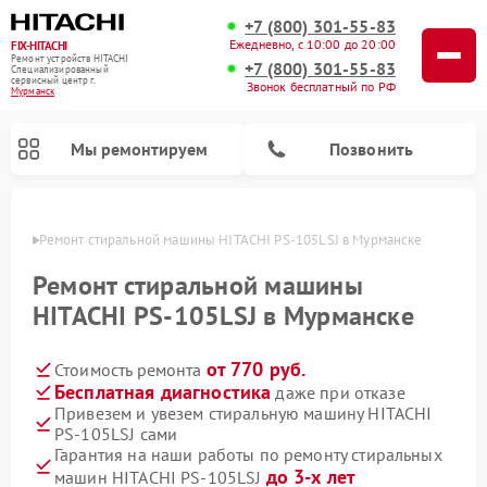
+7 (800) 301-55-83
Ежедневно, с 10:00 до 20:00
FIX-HITACHI
Ремонт устройств HITACHI
+7 (800) 301-55-83
Специализированный
cервисный центр г.
Звонок бесплатный по РФ
Мурманск
Мы ремонтируем
Позвонить
анске
Ремонт стиральной машины HITACHI PS-105LSJ в Мурманске
Ремонт стиральной машины
HITACHI PS-105LSJ в Мурманске
от 770 руб.
Стоимость ремонта
Бесплатная диагностика
даже при отказе
Привезем и увезем стиральную машину HITACHI
PS-105LSJ сами
Ремонт кондиционеров HITACHI
Ремонт снегоуборщиков HITACHI
Ремонт водонагревателей HITACHI
Ремонт систем хранения данных HITACHI
Ремонт морозильных камер HITACHI
Ремонт сушильных машин HITACHI
Ремонт варочных панелей HITACHI
Ремонт посудомоечных машин HITACHI
Гарантия на наши работы по ремонту стиральных
до 3-х лет
машин HITACHI PS-105LSJ