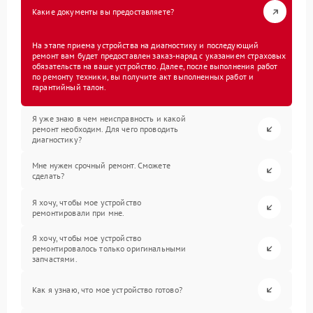
Какие документы вы предоставляете?
На этапе приема устройства на диагностику и последующий
ремонт вам будет предоставлен заказ-наряд с указанием страховых
обязательств на ваше устройство. Далее, после выполнения работ
по ремонту техники, вы получите акт выполненных работ и
гарантийный талон.
Я уже знаю в чем неисправность и какой
ремонт необходим. Для чего проводить
диагностику?
Мне нужен срочный ремонт. Сможете
сделать?
Я хочу, чтобы мое устройство
ремонтировали при мне.
Я хочу, чтобы мое устройство
ремонтировалось только оригинальными
запчастями.
Как я узнаю, что мое устройство готово?