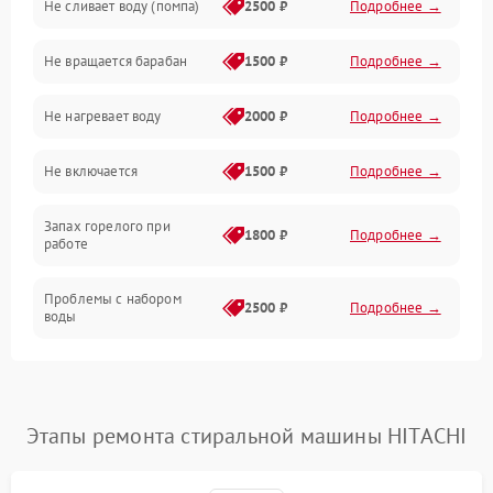
Не сливает воду (помпа)
2500 ₽
Подробнее →
Водоснабжение
Не вращается барабан
1500 ₽
Подробнее →
Слив
Не нагревает воду
2000 ₽
Подробнее →
Программное обеспечение
Не включается
1500 ₽
Подробнее →
Запах горелого при
1800 ₽
Подробнее →
работе
Проблемы с набором
2500 ₽
Подробнее →
воды
Замена ТЭНа
2200 ₽
Подробнее →
Замена платы управления
2200 ₽
Подробнее →
Этапы ремонта стиральной машины HITACHI