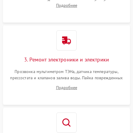
амортизаторов. Проверка подшипников барабана и
Подробнее
крестовины на износ, а манжеты люка на разрывы.
3. Ремонт электроники и электрики
Прозвонка мультиметром ТЭНа, датчика температуры,
прессостата и клапанов залива воды. Пайка поврежденных
дорожек или замена симисторов на плате управления.
Подробнее
Восстановление целостности проводки и контактов.