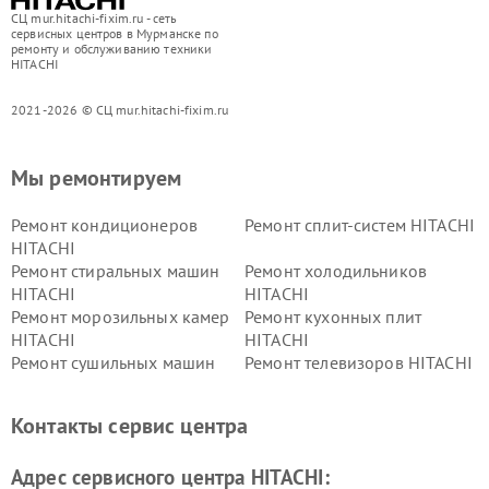
СЦ mur.hitachi-fixim.ru - сеть
сервисных центров в Мурманске по
ремонту и обслуживанию техники
HITACHI
2021-2026 © СЦ mur.hitachi-fixim.ru
Мы ремонтируем
Ремонт кондиционеров
Ремонт сплит-систем HITACHI
HITACHI
Ремонт стиральных машин
Ремонт холодильников
HITACHI
HITACHI
Ремонт морозильных камер
Ремонт кухонных плит
HITACHI
HITACHI
Ремонт сушильных машин
Ремонт телевизоров HITACHI
HITACHI
Ремонт систем хранения
Ремонт снегоуборщиков
Контакты сервис центра
данных HITACHI
HITACHI
Ремонт варочных панелей
Ремонт водонагревателей
Адрес сервисного центра HITACHI:
HITACHI
HITACHI