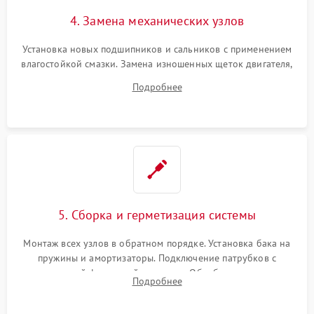
4. Замена механических узлов
Установка новых подшипников и сальников с применением
влагостойкой смазки. Замена изношенных щеток двигателя,
порванного ремня привода, неисправного сливного насоса
Подробнее
или поврежденной резиновой манжеты.
5. Сборка и герметизация системы
Монтаж всех узлов в обратном порядке. Установка бака на
пружины и амортизаторы. Подключение патрубков с
надежной фиксацией хомутами. Обработка стыков
Подробнее
герметиком для предотвращения возможных протечек воды.