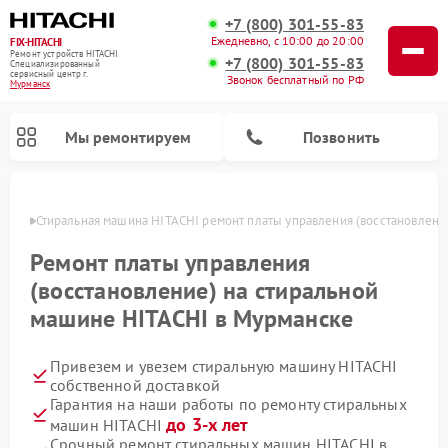
+7 (800) 301-55-83
Ежедневно, с 10:00 до 20:00
FIX-HITACHI
Ремонт устройств HITACHI
+7 (800) 301-55-83
Специализированный
cервисный центр г.
Звонок бесплатный по РФ
Мурманск
Мы ремонтируем
Позвонить
анске
Стиральная машина HITACHI ремонт платы управления (восстановлени
Ремонт платы управления
(восстановление) на стиральной
машине HITACHI в Мурманске
Привезем и увезем стиральную машину HITACHI
собственной доставкой
Гарантия на наши работы по ремонту стиральных
Ремонт кондиционеров HITACHI
Ремонт снегоуборщиков HITACHI
Ремонт водонагревателей HITACHI
Ремонт систем хранения данных HITACHI
Ремонт морозильных камер HITACHI
Ремонт сушильных машин HITACHI
Ремонт варочных панелей HITACHI
Ремонт посудомоечных машин HITACHI
до 3-х лет
машин HITACHI
Срочный ремонт стиральных машин HITACHI в