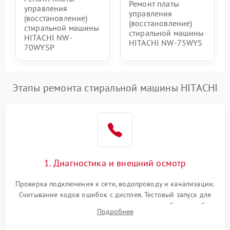
Ремонт платы
управления
управления
(восстановление)
(восстановление)
стиральной машины
стиральной машины
HITACHI NW-
HITACHI NW-75WYS
70WYSP
Этапы ремонта стиральной машины HITACHI
1. Диагностика и внешний осмотр
Проверка подключения к сети, водопроводу и канализации.
Считывание кодов ошибок с дисплея. Тестовый запуск для
выявления посторонних шумов, протечек или сбоев в работе
Подробнее
электронного модуля управления.