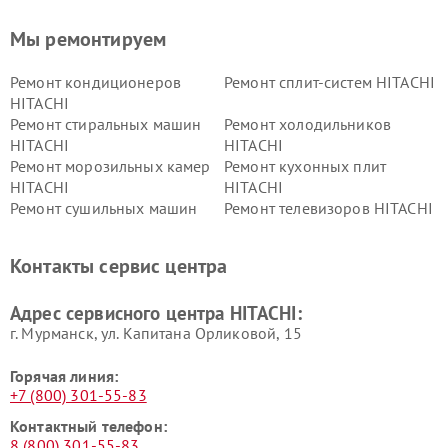
Мы ремонтируем
Ремонт кондиционеров
Ремонт сплит-систем HITACHI
HITACHI
Ремонт стиральных машин
Ремонт холодильников
HITACHI
HITACHI
Ремонт морозильных камер
Ремонт кухонных плит
HITACHI
HITACHI
Ремонт сушильных машин
Ремонт телевизоров HITACHI
HITACHI
Ремонт систем хранения
Ремонт снегоуборщиков
Контакты сервис центра
данных HITACHI
HITACHI
Ремонт варочных панелей
Ремонт водонагревателей
Адрес сервисного центра HITACHI:
HITACHI
HITACHI
г. Мурманск, ул. Капитана Орликовой, 15
Горячая линия:
+7 (800) 301-55-83
Контактный телефон:
8 (800) 301-55-83