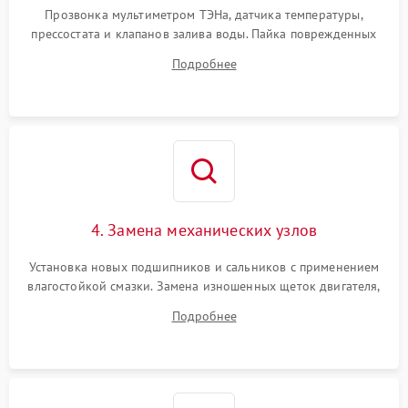
Прозвонка мультиметром ТЭНа, датчика температуры,
прессостата и клапанов залива воды. Пайка поврежденных
дорожек или замена симисторов на плате управления.
Подробнее
Восстановление целостности проводки и контактов.
4. Замена механических узлов
Установка новых подшипников и сальников с применением
влагостойкой смазки. Замена изношенных щеток двигателя,
порванного ремня привода, неисправного сливного насоса
Подробнее
или поврежденной резиновой манжеты.