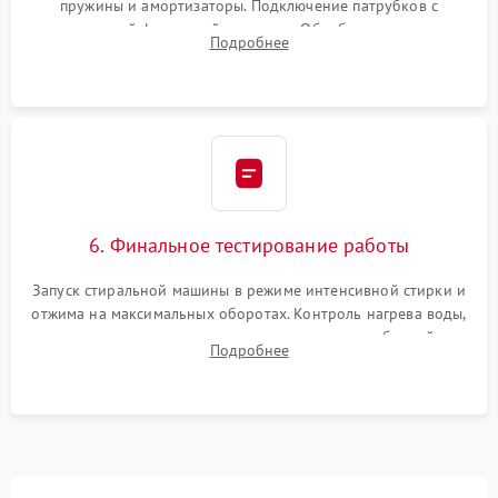
пружины и амортизаторы. Подключение патрубков с
надежной фиксацией хомутами. Обработка стыков
Подробнее
герметиком для предотвращения возможных протечек воды.
6. Финальное тестирование работы
Запуск стиральной машины в режиме интенсивной стирки и
отжима на максимальных оборотах. Контроль нагрева воды,
корректности слива, отсутствия излишних вибраций,
Подробнее
посторонних стуков и протечек под корпусом.