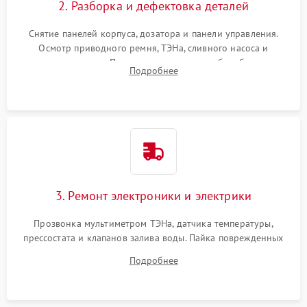
2. Разборка и дефектовка деталей
Снятие панелей корпуса, дозатора и панели управления.
Осмотр приводного ремня, ТЭНа, сливного насоса и
амортизаторов. Проверка подшипников барабана и
Подробнее
крестовины на износ, а манжеты люка на разрывы.
3. Ремонт электроники и электрики
Прозвонка мультиметром ТЭНа, датчика температуры,
прессостата и клапанов залива воды. Пайка поврежденных
дорожек или замена симисторов на плате управления.
Подробнее
Восстановление целостности проводки и контактов.