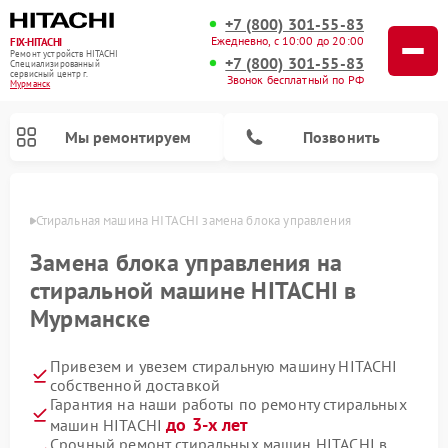
+7 (800) 301-55-83
Ежедневно, с 10:00 до 20:00
FIX-HITACHI
Ремонт устройств HITACHI
+7 (800) 301-55-83
Специализированный
cервисный центр г.
Звонок бесплатный по РФ
Мурманск
Мы ремонтируем
Позвонить
анске
Стиральная машина HITACHI замена блока управления
Замена блока управления на
стиральной машине HITACHI в
Мурманске
Привезем и увезем стиральную машину HITACHI
собственной доставкой
Гарантия на наши работы по ремонту стиральных
Ремонт кондиционеров HITACHI
Ремонт снегоуборщиков HITACHI
Ремонт водонагревателей HITACHI
Ремонт систем хранения данных HITACHI
Ремонт морозильных камер HITACHI
Ремонт сушильных машин HITACHI
Ремонт варочных панелей HITACHI
Ремонт посудомоечных машин HITACHI
до 3-х лет
машин HITACHI
Срочный ремонт стиральных машин HITACHI в