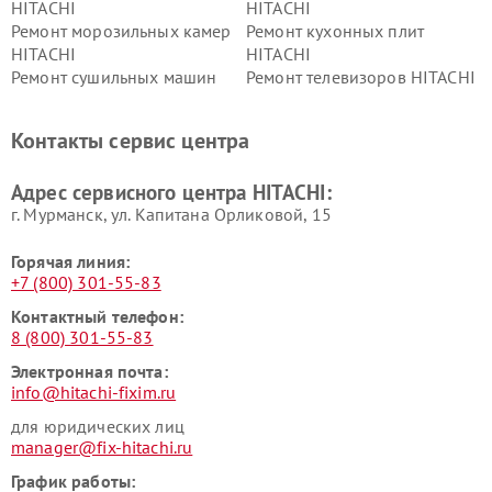
HITACHI
HITACHI
Ремонт морозильных камер
Ремонт кухонных плит
HITACHI
HITACHI
Ремонт сушильных машин
Ремонт телевизоров HITACHI
HITACHI
Ремонт систем хранения
Ремонт снегоуборщиков
Контакты сервис центра
данных HITACHI
HITACHI
Ремонт варочных панелей
Ремонт водонагревателей
Адрес сервисного центра HITACHI:
HITACHI
HITACHI
г. Мурманск, ул. Капитана Орликовой, 15
Горячая линия:
+7 (800) 301-55-83
Контактный телефон:
8 (800) 301-55-83
Электронная почта:
info@hitachi-fixim.ru
для юридических лиц
manager@fix-hitachi.ru
График работы: