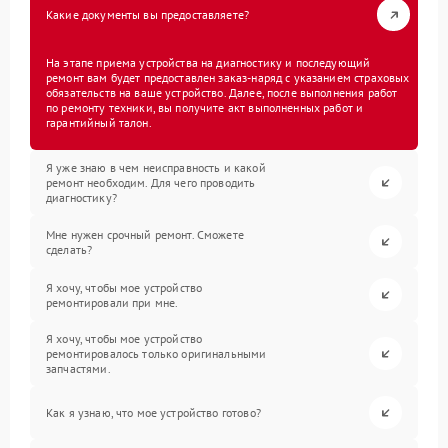
Какие документы вы предоставляете?
На этапе приема устройства на диагностику и последующий
ремонт вам будет предоставлен заказ-наряд с указанием страховых
обязательств на ваше устройство. Далее, после выполнения работ
по ремонту техники, вы получите акт выполненных работ и
гарантийный талон.
Я уже знаю в чем неисправность и какой
ремонт необходим. Для чего проводить
диагностику?
Мне нужен срочный ремонт. Сможете
сделать?
Я хочу, чтобы мое устройство
ремонтировали при мне.
Я хочу, чтобы мое устройство
ремонтировалось только оригинальными
запчастями.
Как я узнаю, что мое устройство готово?