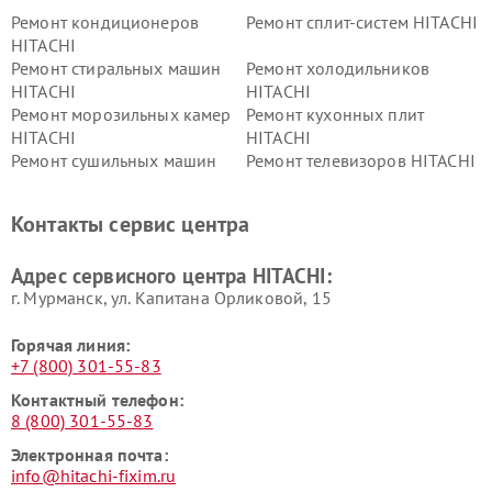
Ремонт кондиционеров
Ремонт сплит-систем HITACHI
HITACHI
Ремонт стиральных машин
Ремонт холодильников
HITACHI
HITACHI
Ремонт морозильных камер
Ремонт кухонных плит
HITACHI
HITACHI
Ремонт сушильных машин
Ремонт телевизоров HITACHI
HITACHI
Ремонт систем хранения
Ремонт снегоуборщиков
Контакты сервис центра
данных HITACHI
HITACHI
Ремонт варочных панелей
Ремонт водонагревателей
Адрес сервисного центра HITACHI:
HITACHI
HITACHI
г. Мурманск, ул. Капитана Орликовой, 15
Горячая линия:
+7 (800) 301-55-83
Контактный телефон:
8 (800) 301-55-83
Электронная почта:
info@hitachi-fixim.ru