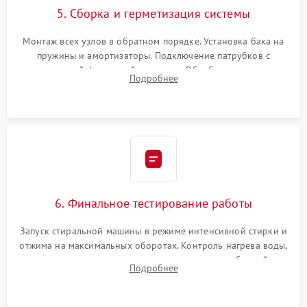
5. Сборка и герметизация системы
Монтаж всех узлов в обратном порядке. Установка бака на
пружины и амортизаторы. Подключение патрубков с
надежной фиксацией хомутами. Обработка стыков
Подробнее
герметиком для предотвращения возможных протечек воды.
6. Финальное тестирование работы
Запуск стиральной машины в режиме интенсивной стирки и
отжима на максимальных оборотах. Контроль нагрева воды,
корректности слива, отсутствия излишних вибраций,
Подробнее
посторонних стуков и протечек под корпусом.