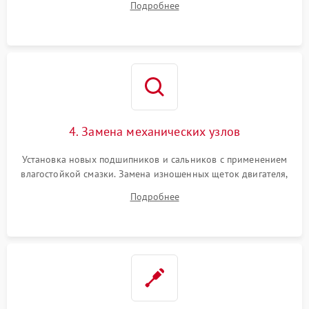
Подробнее
Восстановление целостности проводки и контактов.
4. Замена механических узлов
Установка новых подшипников и сальников с применением
влагостойкой смазки. Замена изношенных щеток двигателя,
порванного ремня привода, неисправного сливного насоса
Подробнее
или поврежденной резиновой манжеты.