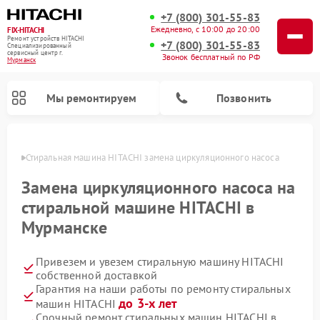
+7 (800) 301-55-83
Ежедневно, с 10:00 до 20:00
FIX-HITACHI
Ремонт устройств HITACHI
+7 (800) 301-55-83
Специализированный
cервисный центр г.
Звонок бесплатный по РФ
Мурманск
Мы ремонтируем
Позвонить
анске
Стиральная машина HITACHI замена циркуляционного насоса
Замена циркуляционного насоса на
стиральной машине HITACHI в
Мурманске
Привезем и увезем стиральную машину HITACHI
собственной доставкой
Гарантия на наши работы по ремонту стиральных
Ремонт кондиционеров HITACHI
Ремонт снегоуборщиков HITACHI
Ремонт водонагревателей HITACHI
Ремонт систем хранения данных HITACHI
Ремонт морозильных камер HITACHI
Ремонт сушильных машин HITACHI
Ремонт варочных панелей HITACHI
Ремонт посудомоечных машин HITACHI
до 3-х лет
машин HITACHI
Срочный ремонт стиральных машин HITACHI в