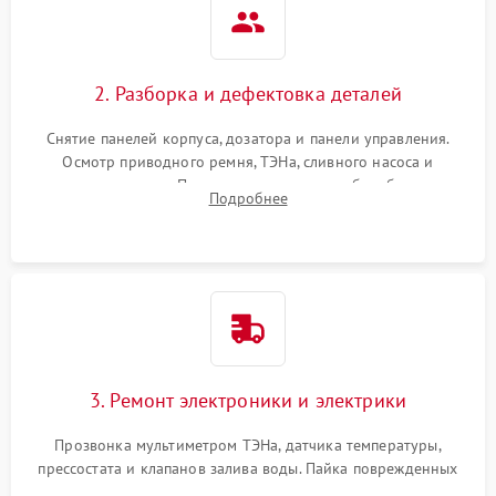
2. Разборка и дефектовка деталей
Снятие панелей корпуса, дозатора и панели управления.
Осмотр приводного ремня, ТЭНа, сливного насоса и
амортизаторов. Проверка подшипников барабана и
Подробнее
крестовины на износ, а манжеты люка на разрывы.
3. Ремонт электроники и электрики
Прозвонка мультиметром ТЭНа, датчика температуры,
прессостата и клапанов залива воды. Пайка поврежденных
дорожек или замена симисторов на плате управления.