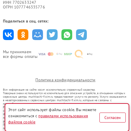
ИНН 7702633247
ОГРН 1077746335776
Поделиться в соц. сетях:
Мы принимаем
все формы оплаты
Политика конфиденциальности
Вся информация на сайте носит исключительно справочный характер.
Товарные знаки используются исключительно для описания устройств, в отношении которых
сервисные центры mur.hitachi-fixim.ru предоставляют услуги по ремонту. Услуги оказываются
в неавторизованных сервисных центрах mur.hitachi-fixim.ru, которые не связаны с
правообладателями товарных знаков или их официальными представителями.
Ремонт осуществляется для устройств, уже введенных в гражданский оборот в соответствии
Этот сайт использует файлы cookie. Вы можете
со статьей 1487 ГК РФ.
Использование товарных знаков не преследует цели индивидуализации услуг или введения
ознакомиться с
правилами использования
Согласен
потребителей в заблуждение, а служит для информирования о предоставляемых услугах по
ремонту техники указанных брендов.
файлов cookie
Представленная на сайте информация не является публичной офертой, определяемой
положениями Статьи 437(2) Гражданского кодекса РФ