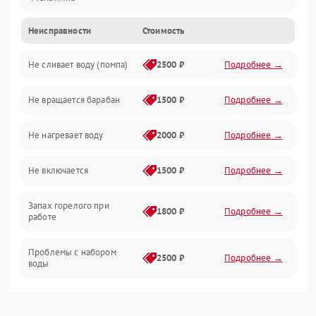
Неисправности
Стоимость
Электропитание
Не сливает воду (помпа)
2500 ₽
Подробнее →
Водоснабжение
Не вращается барабан
1500 ₽
Подробнее →
Слив
Не нагревает воду
2000 ₽
Подробнее →
Программное обеспечение
Не включается
1500 ₽
Подробнее →
Запах горелого при
1800 ₽
Подробнее →
работе
Проблемы с набором
2500 ₽
Подробнее →
воды
Замена ТЭНа
2200 ₽
Подробнее →