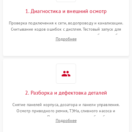
1. Диагностика и внешний осмотр
Проверка подключения к сети, водопроводу и канализации.
Считывание кодов ошибок с дисплея. Тестовый запуск для
выявления посторонних шумов, протечек или сбоев в работе
Подробнее
электронного модуля управления.
2. Разборка и дефектовка деталей
Снятие панелей корпуса, дозатора и панели управления.
Осмотр приводного ремня, ТЭНа, сливного насоса и
амортизаторов. Проверка подшипников барабана и
Подробнее
крестовины на износ, а манжеты люка на разрывы.