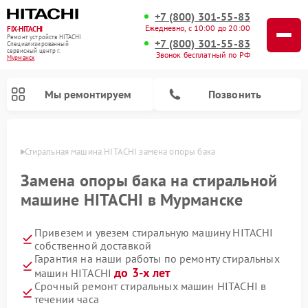
+7 (800) 301-55-83
Ежедневно, с 10:00 до 20:00
FIX-HITACHI
Ремонт устройств HITACHI
+7 (800) 301-55-83
Специализированный
cервисный центр г.
Звонок бесплатный по РФ
Мурманск
Мы ремонтируем
Позвонить
анске
Стиральная машина HITACHI замена опоры бака
Замена опоры бака на стиральной
машине HITACHI в Мурманске
Привезем и увезем стиральную машину HITACHI
собственной доставкой
Гарантия на наши работы по ремонту стиральных
до 3-х лет
машин HITACHI
Ремонт кондиционеров HITACHI
Ремонт снегоуборщиков HITACHI
Ремонт водонагревателей HITACHI
Ремонт систем хранения данных HITACHI
Ремонт морозильных камер HITACHI
Ремонт сушильных машин HITACHI
Ремонт варочных панелей HITACHI
Ремонт посудомоечных машин HITACHI
Срочный ремонт стиральных машин HITACHI в
течении часа