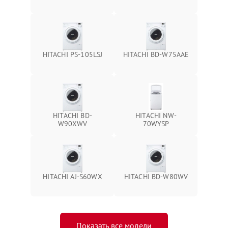
HITACHI PS-105LSJ
HITACHI BD-W75AAE
HITACHI BD-
HITACHI NW-
W90XWV
70WYSP
HITACHI AJ-S60WX
HITACHI BD-W80WV
Показать все модели