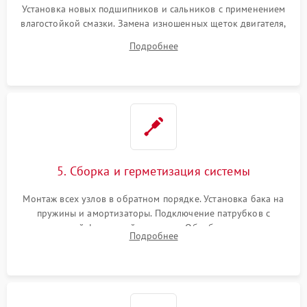
Установка новых подшипников и сальников с применением
влагостойкой смазки. Замена изношенных щеток двигателя,
порванного ремня привода, неисправного сливного насоса
Подробнее
или поврежденной резиновой манжеты.
5. Сборка и герметизация системы
Монтаж всех узлов в обратном порядке. Установка бака на
пружины и амортизаторы. Подключение патрубков с
надежной фиксацией хомутами. Обработка стыков
Подробнее
герметиком для предотвращения возможных протечек воды.