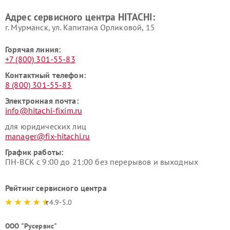
Ремонт варочных панелей
Ремонт водонагревателей
Адрес сервисного центра HITACHI:
HITACHI
HITACHI
г. Мурманск, ул. Капитана Орликовой, 15
Горячая линия:
+7 (800) 301-55-83
Контактный телефон:
8 (800) 301-55-83
Электронная почта:
info@hitachi-fixim.ru
для юридических лиц
manager@fix-hitachi.ru
График работы:
ПН-ВСК с 9:00 до 21:00 без перерывов и выходных
Рейтинг сервисного центра
4.9-5.0
ООО "Русервис"