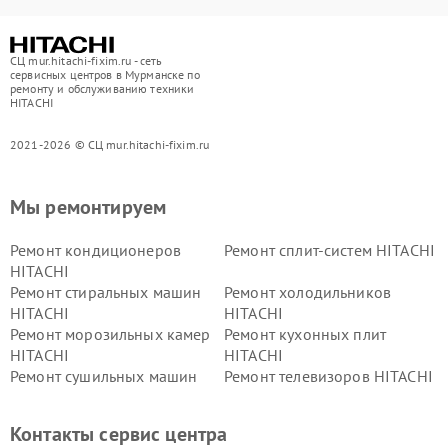
СЦ mur.hitachi-fixim.ru - сеть
сервисных центров в Мурманске по
ремонту и обслуживанию техники
HITACHI
2021-2026 © СЦ mur.hitachi-fixim.ru
Мы ремонтируем
Ремонт кондиционеров
Ремонт сплит-систем HITACHI
HITACHI
Ремонт стиральных машин
Ремонт холодильников
HITACHI
HITACHI
Ремонт морозильных камер
Ремонт кухонных плит
HITACHI
HITACHI
Ремонт сушильных машин
Ремонт телевизоров HITACHI
HITACHI
Ремонт систем хранения
Ремонт снегоуборщиков
Контакты сервис центра
данных HITACHI
HITACHI