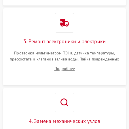
3. Ремонт электроники и электрики
Прозвонка мультиметром ТЭНа, датчика температуры,
прессостата и клапанов залива воды. Пайка поврежденных
дорожек или замена симисторов на плате управления.
Подробнее
Восстановление целостности проводки и контактов.
4. Замена механических узлов