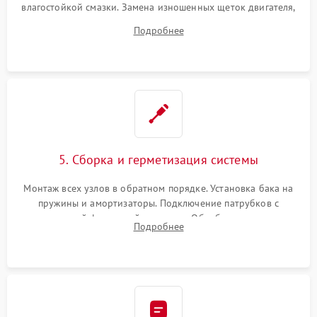
влагостойкой смазки. Замена изношенных щеток двигателя,
порванного ремня привода, неисправного сливного насоса
Подробнее
или поврежденной резиновой манжеты.
5. Сборка и герметизация системы
Монтаж всех узлов в обратном порядке. Установка бака на
пружины и амортизаторы. Подключение патрубков с
надежной фиксацией хомутами. Обработка стыков
Подробнее
герметиком для предотвращения возможных протечек воды.