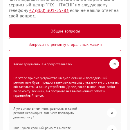
сервисный центр “FIX-HITACHI” по следующему
телефону
+7 (800) 301-55-83
если не нашли ответ на
свой вопрос.
Общие вопросы
Вопросы по ремонту стиральных машин
Какие документы вы предоставляете?
На этапе приема устройства на диагностику и последующий
ремонт вам будет предоставлен заказ-наряд с указанием страховых
обязательств на ваше устройство. Далее, после выполнения работ
по ремонту техники, вы получите акт выполненных работ и
гарантийный талон.
Я уже знаю в чем неисправность и какой
ремонт необходим. Для чего проводить
диагностику?
Мне нужен срочный ремонт. Сможете