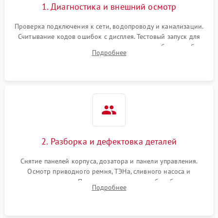
1. Диагностика и внешний осмотр
Проверка подключения к сети, водопроводу и канализации.
Считывание кодов ошибок с дисплея. Тестовый запуск для
выявления посторонних шумов, протечек или сбоев в работе
Подробнее
электронного модуля управления.
2. Разборка и дефектовка деталей
Снятие панелей корпуса, дозатора и панели управления.
Осмотр приводного ремня, ТЭНа, сливного насоса и
амортизаторов. Проверка подшипников барабана и
Подробнее
крестовины на износ, а манжеты люка на разрывы.