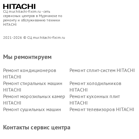
СЦ mur.hitachi-fixim.ru - сеть
сервисных центров в Мурманске по
ремонту и обслуживанию техники
HITACHI
2021-2026 © СЦ mur.hitachi-fixim.ru
Мы ремонтируем
Ремонт кондиционеров
Ремонт сплит-систем HITACHI
HITACHI
Ремонт стиральных машин
Ремонт холодильников
HITACHI
HITACHI
Ремонт морозильных камер
Ремонт кухонных плит
HITACHI
HITACHI
Ремонт сушильных машин
Ремонт телевизоров HITACHI
HITACHI
Ремонт систем хранения
Ремонт снегоуборщиков
Контакты сервис центра
данных HITACHI
HITACHI
Ремонт варочных панелей
Ремонт водонагревателей