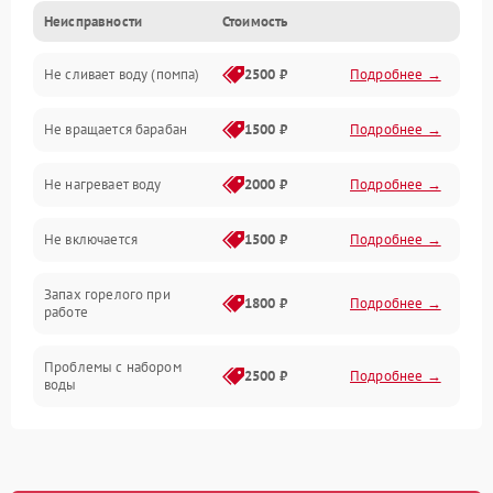
Неисправности
Стоимость
Электропитание
Не сливает воду (помпа)
2500 ₽
Подробнее →
Водоснабжение
Не вращается барабан
1500 ₽
Подробнее →
Слив
Не нагревает воду
2000 ₽
Подробнее →
Программное обеспечение
Не включается
1500 ₽
Подробнее →
Запах горелого при
1800 ₽
Подробнее →
работе
Проблемы с набором
2500 ₽
Подробнее →
воды
Замена ТЭНа
2200 ₽
Подробнее →