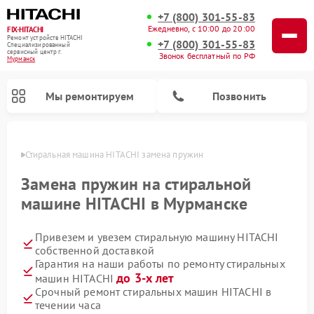
+7 (800) 301-55-83
Ежедневно, с 10:00 до 20:00
FIX-HITACHI
Ремонт устройств HITACHI
+7 (800) 301-55-83
Специализированный
cервисный центр г.
Звонок бесплатный по РФ
Мурманск
Мы ремонтируем
Позвонить
анске
Стиральная машина HITACHI замена пружин
Замена пружин на стиральной
машине HITACHI в Мурманске
Привезем и увезем стиральную машину HITACHI
собственной доставкой
Гарантия на наши работы по ремонту стиральных
до 3-х лет
машин HITACHI
Ремонт кондиционеров HITACHI
Ремонт снегоуборщиков HITACHI
Ремонт водонагревателей HITACHI
Ремонт систем хранения данных HITACHI
Ремонт морозильных камер HITACHI
Ремонт сушильных машин HITACHI
Ремонт варочных панелей HITACHI
Ремонт посудомоечных машин HITACHI
Срочный ремонт стиральных машин HITACHI в
течении часа