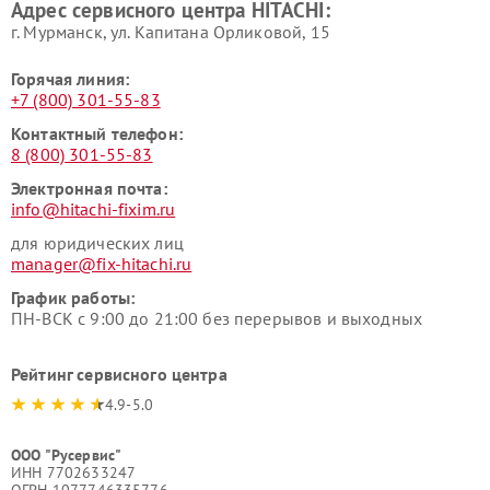
Адрес сервисного центра HITACHI:
HITACHI
HITACHI
г. Мурманск, ул. Капитана Орликовой, 15
Горячая линия:
+7 (800) 301-55-83
Контактный телефон:
8 (800) 301-55-83
Электронная почта:
info@hitachi-fixim.ru
для юридических лиц
manager@fix-hitachi.ru
График работы:
ПН-ВСК с 9:00 до 21:00 без перерывов и выходных
Рейтинг сервисного центра
4.9-5.0
ООО "Русервис"
ИНН 7702633247
ОГРН 1077746335776