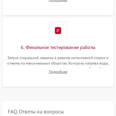
Подробнее
герметиком для предотвращения возможных протечек воды.
6. Финальное тестирование работы
Запуск стиральной машины в режиме интенсивной стирки и
отжима на максимальных оборотах. Контроль нагрева воды,
корректности слива, отсутствия излишних вибраций,
Подробнее
посторонних стуков и протечек под корпусом.
FAQ. Ответы на вопросы