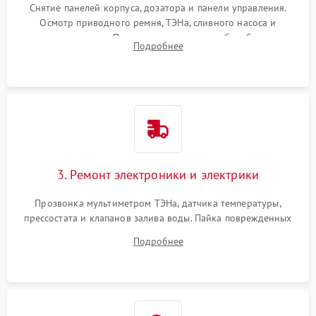
Снятие панелей корпуса, дозатора и панели управления.
Осмотр приводного ремня, ТЭНа, сливного насоса и
амортизаторов. Проверка подшипников барабана и
Подробнее
крестовины на износ, а манжеты люка на разрывы.
3. Ремонт электроники и электрики
Прозвонка мультиметром ТЭНа, датчика температуры,
прессостата и клапанов залива воды. Пайка поврежденных
дорожек или замена симисторов на плате управления.
Подробнее
Восстановление целостности проводки и контактов.