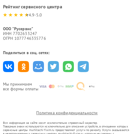
Рейтинг сервисного центра
4.9-5.0
ООО "Русервис"
ИНН 7702633247
ОГРН 1077746335776
Поделиться в соц. сетях:
Мы принимаем
все формы оплаты
Политика конфиденциальности
Вся информация на сайте носит исключительно справочный характер.
Товарные знаки используются исключительно для описания устройств, в отношении которых
сервисные центры mur.hitachi-fixim.ru предоставляют услуги по ремонту. Услуги оказываются
в неавторизованных сервисных центрах mur.hitachi-fixim.ru, которые не связаны с