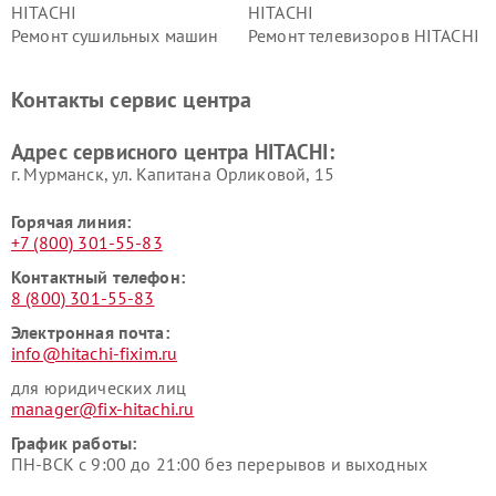
HITACHI
HITACHI
Ремонт сушильных машин
Ремонт телевизоров HITACHI
HITACHI
Ремонт систем хранения
Ремонт снегоуборщиков
Контакты сервис центра
данных HITACHI
HITACHI
Ремонт варочных панелей
Ремонт водонагревателей
Адрес сервисного центра HITACHI:
HITACHI
HITACHI
г. Мурманск, ул. Капитана Орликовой, 15
Горячая линия:
+7 (800) 301-55-83
Контактный телефон:
8 (800) 301-55-83
Электронная почта:
info@hitachi-fixim.ru
для юридических лиц
manager@fix-hitachi.ru
График работы:
ПН-ВСК с 9:00 до 21:00 без перерывов и выходных