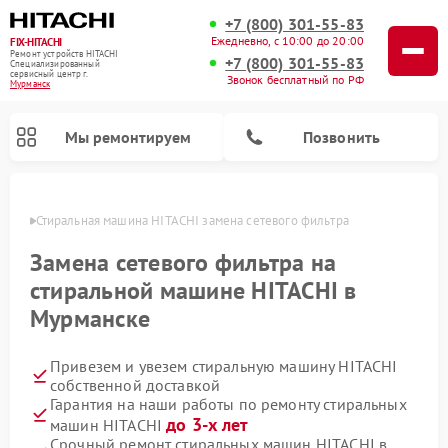
+7 (800) 301-55-83
Ежедневно, с 10:00 до 20:00
FIX-HITACHI
Ремонт устройств HITACHI
+7 (800) 301-55-83
Специализированный
cервисный центр г.
Звонок бесплатный по РФ
Мурманск
Мы ремонтируем
Позвонить
анске
Стиральная машина HITACHI замена сетевого фильтра
Замена сетевого фильтра на
стиральной машине HITACHI в
Мурманске
Привезем и увезем стиральную машину HITACHI
собственной доставкой
Гарантия на наши работы по ремонту стиральных
Ремонт кондиционеров HITACHI
Ремонт снегоуборщиков HITACHI
Ремонт водонагревателей HITACHI
Ремонт систем хранения данных HITACHI
Ремонт морозильных камер HITACHI
Ремонт сушильных машин HITACHI
Ремонт варочных панелей HITACHI
Ремонт посудомоечных машин HITACHI
до 3-х лет
машин HITACHI
Срочный ремонт стиральных машин HITACHI в