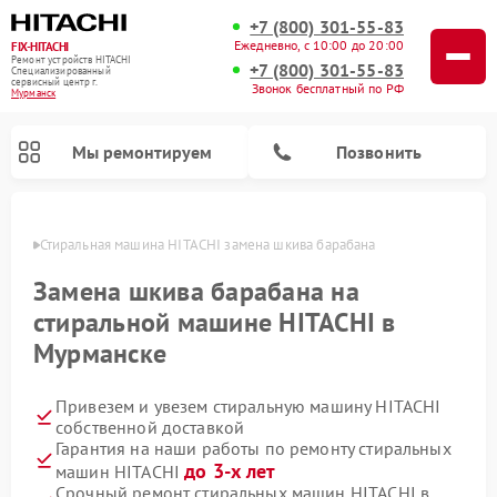
+7 (800) 301-55-83
Ежедневно, с 10:00 до 20:00
FIX-HITACHI
Ремонт устройств HITACHI
+7 (800) 301-55-83
Специализированный
cервисный центр г.
Звонок бесплатный по РФ
Мурманск
Мы ремонтируем
Позвонить
анске
Стиральная машина HITACHI замена шкива барабана
Замена шкива барабана на
стиральной машине HITACHI в
Мурманске
Привезем и увезем стиральную машину HITACHI
собственной доставкой
Гарантия на наши работы по ремонту стиральных
Ремонт кондиционеров HITACHI
Ремонт снегоуборщиков HITACHI
Ремонт водонагревателей HITACHI
Ремонт систем хранения данных HITACHI
Ремонт морозильных камер HITACHI
Ремонт сушильных машин HITACHI
Ремонт варочных панелей HITACHI
Ремонт посудомоечных машин HITACHI
до 3-х лет
машин HITACHI
Срочный ремонт стиральных машин HITACHI в