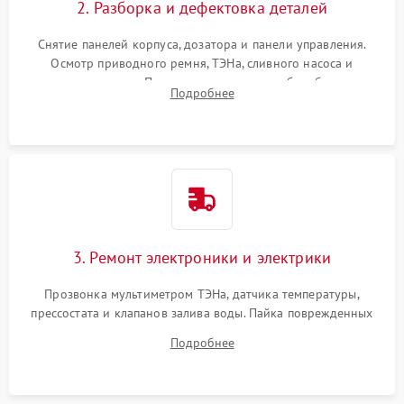
2. Разборка и дефектовка деталей
Снятие панелей корпуса, дозатора и панели управления.
Осмотр приводного ремня, ТЭНа, сливного насоса и
амортизаторов. Проверка подшипников барабана и
Подробнее
крестовины на износ, а манжеты люка на разрывы.
3. Ремонт электроники и электрики
Прозвонка мультиметром ТЭНа, датчика температуры,
прессостата и клапанов залива воды. Пайка поврежденных
дорожек или замена симисторов на плате управления.
Подробнее
Восстановление целостности проводки и контактов.