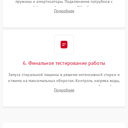
пружины и амортизаторы. Подключение патрубков с
надежной фиксацией хомутами. Обработка стыков
Подробнее
герметиком для предотвращения возможных протечек воды.
6. Финальное тестирование работы
Запуск стиральной машины в режиме интенсивной стирки и
отжима на максимальных оборотах. Контроль нагрева воды,
корректности слива, отсутствия излишних вибраций,
Подробнее
посторонних стуков и протечек под корпусом.