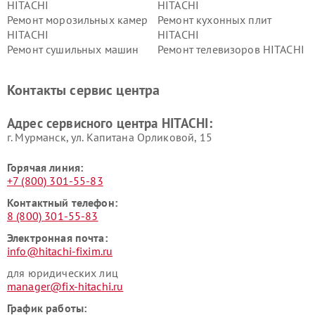
HITACHI
HITACHI
Ремонт морозильных камер
Ремонт кухонных плит
HITACHI
HITACHI
Ремонт сушильных машин
Ремонт телевизоров HITACHI
HITACHI
Ремонт систем хранения
Ремонт снегоуборщиков
Контакты сервис центра
данных HITACHI
HITACHI
Ремонт варочных панелей
Ремонт водонагревателей
Адрес сервисного центра HITACHI:
HITACHI
HITACHI
г. Мурманск, ул. Капитана Орликовой, 15
Горячая линия:
+7 (800) 301-55-83
Контактный телефон:
8 (800) 301-55-83
Электронная почта:
info@hitachi-fixim.ru
для юридических лиц
manager@fix-hitachi.ru
График работы: