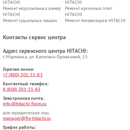
HITACHI
HITACHI
Ремонт морозильных камер
Ремонт кухонных плит
HITACHI
HITACHI
Ремонт сушильных машин
Ремонт телевизоров HITACHI
HITACHI
Ремонт систем хранения
Ремонт снегоуборщиков
Контакты сервис центра
данных HITACHI
HITACHI
Ремонт варочных панелей
Ремонт водонагревателей
Адрес сервисного центра HITACHI:
HITACHI
HITACHI
г. Мурманск, ул. Капитана Орликовой, 15
Горячая линия:
+7 (800) 301-55-83
Контактный телефон:
8 (800) 301-55-83
Электронная почта:
info@hitachi-fixim.ru
для юридических лиц
manager@fix-hitachi.ru
График работы: