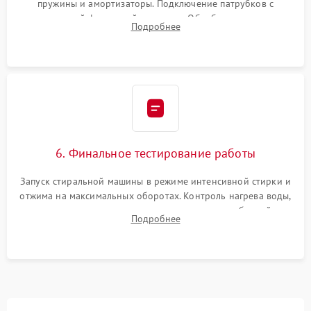
пружины и амортизаторы. Подключение патрубков с
надежной фиксацией хомутами. Обработка стыков
Подробнее
герметиком для предотвращения возможных протечек воды.
6. Финальное тестирование работы
Запуск стиральной машины в режиме интенсивной стирки и
отжима на максимальных оборотах. Контроль нагрева воды,
корректности слива, отсутствия излишних вибраций,
Подробнее
посторонних стуков и протечек под корпусом.