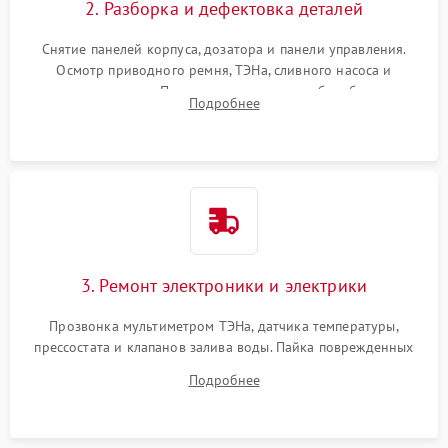
2. Разборка и дефектовка деталей
Снятие панелей корпуса, дозатора и панели управления.
Осмотр приводного ремня, ТЭНа, сливного насоса и
амортизаторов. Проверка подшипников барабана и
Подробнее
крестовины на износ, а манжеты люка на разрывы.
3. Ремонт электроники и электрики
Прозвонка мультиметром ТЭНа, датчика температуры,
прессостата и клапанов залива воды. Пайка поврежденных
дорожек или замена симисторов на плате управления.
Подробнее
Восстановление целостности проводки и контактов.