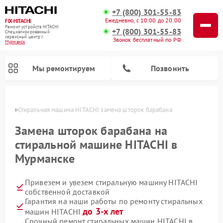
+7 (800) 301-55-83
Ежедневно, с 10:00 до 20:00
FIX-HITACHI
Ремонт устройств HITACHI
+7 (800) 301-55-83
Специализированный
cервисный центр г.
Звонок бесплатный по РФ
Мурманск
Мы ремонтируем
Позвонить
анске
Стиральная машина HITACHI замена шторок барабана
Замена шторок барабана на
стиральной машине HITACHI в
Мурманске
Привезем и увезем стиральную машину HITACHI
собственной доставкой
Гарантия на наши работы по ремонту стиральных
Ремонт кондиционеров HITACHI
Ремонт снегоуборщиков HITACHI
Ремонт водонагревателей HITACHI
Ремонт систем хранения данных HITACHI
Ремонт морозильных камер HITACHI
Ремонт сушильных машин HITACHI
Ремонт варочных панелей HITACHI
Ремонт посудомоечных машин HITACHI
до 3-х лет
машин HITACHI
Срочный ремонт стиральных машин HITACHI в