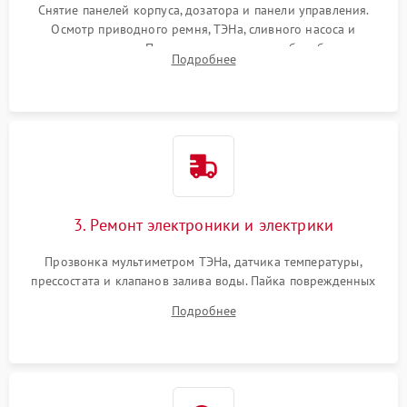
Снятие панелей корпуса, дозатора и панели управления.
Осмотр приводного ремня, ТЭНа, сливного насоса и
амортизаторов. Проверка подшипников барабана и
Подробнее
крестовины на износ, а манжеты люка на разрывы.
3. Ремонт электроники и электрики
Прозвонка мультиметром ТЭНа, датчика температуры,
прессостата и клапанов залива воды. Пайка поврежденных
дорожек или замена симисторов на плате управления.
Подробнее
Восстановление целостности проводки и контактов.