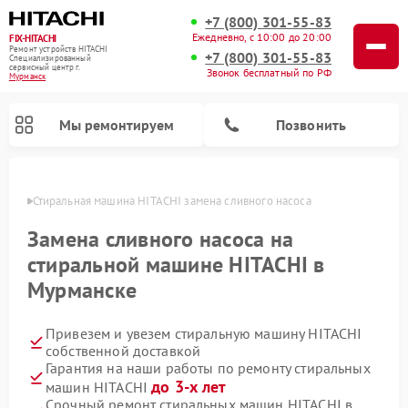
+7 (800) 301-55-83
Ежедневно, с 10:00 до 20:00
FIX-HITACHI
Ремонт устройств HITACHI
+7 (800) 301-55-83
Специализированный
cервисный центр г.
Звонок бесплатный по РФ
Мурманск
Мы ремонтируем
Позвонить
анске
Стиральная машина HITACHI замена сливного насоса
Замена сливного насоса на
стиральной машине HITACHI в
Мурманске
Привезем и увезем стиральную машину HITACHI
собственной доставкой
Гарантия на наши работы по ремонту стиральных
Ремонт кондиционеров HITACHI
Ремонт снегоуборщиков HITACHI
Ремонт водонагревателей HITACHI
Ремонт систем хранения данных HITACHI
Ремонт морозильных камер HITACHI
Ремонт сушильных машин HITACHI
Ремонт варочных панелей HITACHI
Ремонт посудомоечных машин HITACHI
до 3-х лет
машин HITACHI
Срочный ремонт стиральных машин HITACHI в