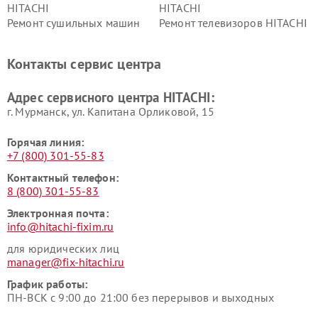
HITACHI
HITACHI
Ремонт сушильных машин
Ремонт телевизоров HITACHI
HITACHI
Ремонт систем хранения
Ремонт снегоуборщиков
Контакты сервис центра
данных HITACHI
HITACHI
Ремонт варочных панелей
Ремонт водонагревателей
Адрес сервисного центра HITACHI:
HITACHI
HITACHI
г. Мурманск, ул. Капитана Орликовой, 15
Горячая линия:
+7 (800) 301-55-83
Контактный телефон:
8 (800) 301-55-83
Электронная почта:
info@hitachi-fixim.ru
для юридических лиц
manager@fix-hitachi.ru
График работы:
ПН-ВСК с 9:00 до 21:00 без перерывов и выходных