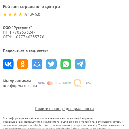
Рейтинг сервисного центра
4.9-5.0
ООО "Русервис"
ИНН 7702633247
ОГРН 1077746335776
Поделиться в соц. сетях:
Мы принимаем
все формы оплаты
Политика конфиденциальности
Вся информация на сайте носит исключительно справочный характер.
Товарные знаки используются исключительно для описания устройств, в отношении которых
сервисные центры mur.hitachi-fixim.ru предоставляют услуги по ремонту. Услуги оказываются
в неавторизованных сервисных центрах mur.hitachi-fixim.ru, которые не связаны с