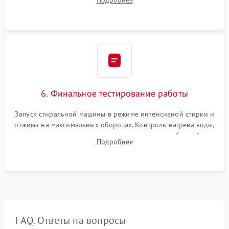
Подробнее
герметиком для предотвращения возможных протечек воды.
6. Финальное тестирование работы
Запуск стиральной машины в режиме интенсивной стирки и
отжима на максимальных оборотах. Контроль нагрева воды,
корректности слива, отсутствия излишних вибраций,
Подробнее
посторонних стуков и протечек под корпусом.
FAQ. Ответы на вопросы