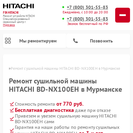
+7 (800) 301-55-83
Ежедневно, с 10:00 до 20:00
FIX-HITACHI
Ремонт устройств HITACHI
+7 (800) 301-55-83
Специализированный
cервисный центр г.
Звонок бесплатный по РФ
Мурманск
Мы ремонтируем
Позвонить
анске
Ремонт сушильной машины HITACHI BD-NX100EH в Мурманске
Ремонт сушильной машины
HITACHI BD-NX100EH в Мурманске
от 770 руб.
Стоимость ремонта
Бесплатная диагностика
даже при отказе
Привезем и увезем сушильную машину HITACHI
BD-NX100EH сами
Ремонт кондиционеров HITACHI
Ремонт стиральных машин HITACHI
Ремонт морозильных камер HITACHI
Ремонт снегоуборщиков HITACHI
Ремонт водонагревателей HITACHI
Ремонт систем хранения данных HITACHI
Ремонт варочных панелей HITACHI
Ремонт посудомоечных машин HITACHI
Гарантия на наши работы по ремонту сушильных