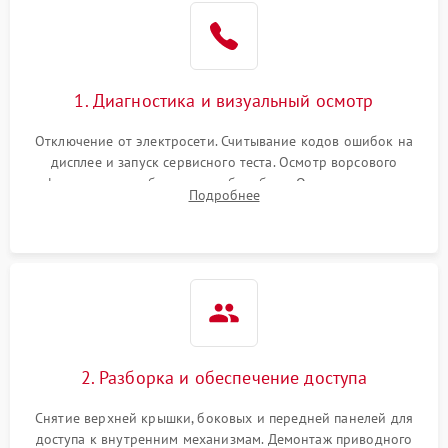
Не завершает программу
1500 ₽
Подробнее →
Зависает программа
1500 ₽
Подробнее →
1. Диагностика и визуальный осмотр
Отключение от электросети. Считывание кодов ошибок на
Ошибка на дисплее
1290 ₽
Подробнее →
дисплее и запуск сервисного теста. Осмотр ворсового
фильтра, теплообменника и барабана. Опрос клиента о
Подробнее
неисправностях (не сушит, не крутит барабан, сильно шумит
или выдает ошибку).
2. Разборка и обеспечение доступа
Снятие верхней крышки, боковых и передней панелей для
доступа к внутренним механизмам. Демонтаж приводного