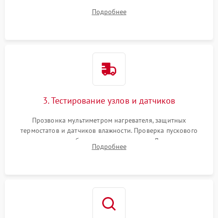
ремня, панели управления и защитных кожухов.
Подробнее
Обеспечение свободного доступа к ТЭНу, компрессору,
двигателю и дренажной помпе.
3. Тестирование узлов и датчиков
Прозвонка мультиметром нагревателя, защитных
термостатов и датчиков влажности. Проверка пускового
конденсатора, обмоток мотора и помпы. Для машин с
Подробнее
тепловым насосом — диагностика работы компрессора и
оценка циркуляции хладагента.