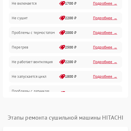
Не включается
1700 ₽
Подробнее →
Механические повреждения
Не сушит
2200 ₽
Подробнее →
Оптика
Проблемы с термостатом
2000 ₽
Подробнее →
Программное обеспечение
Перегрев
2500 ₽
Подробнее →
Датчики
Не работает вентиляция
2200 ₽
Подробнее →
Безопасность
Не запускается цикл
1800 ₽
Подробнее →
Проблемы с датчиком
2500 ₽
Подробнее →
влажности
Не работает нагреватель
2500 ₽
Подробнее →
Этапы ремонта сушильной машины HITACHI
Проблемы с блоком
1800 ₽
Подробнее →
управления