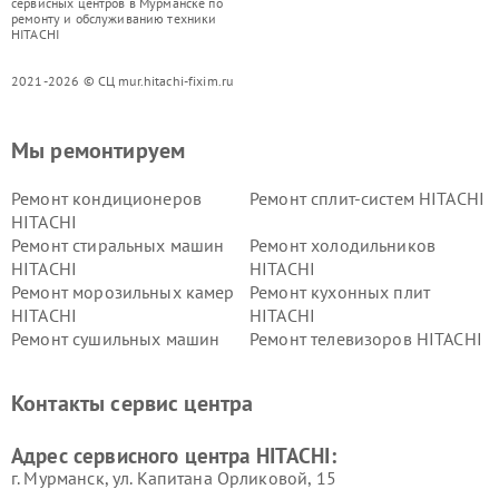
сервисных центров в Мурманске по
ремонту и обслуживанию техники
HITACHI
2021-2026 © СЦ mur.hitachi-fixim.ru
Мы ремонтируем
Ремонт кондиционеров
Ремонт сплит-систем HITACHI
HITACHI
Ремонт стиральных машин
Ремонт холодильников
HITACHI
HITACHI
Ремонт морозильных камер
Ремонт кухонных плит
HITACHI
HITACHI
Ремонт сушильных машин
Ремонт телевизоров HITACHI
HITACHI
Ремонт систем хранения
Ремонт снегоуборщиков
Контакты сервис центра
данных HITACHI
HITACHI
Ремонт варочных панелей
Ремонт водонагревателей
Адрес сервисного центра HITACHI:
HITACHI
HITACHI
г. Мурманск, ул. Капитана Орликовой, 15