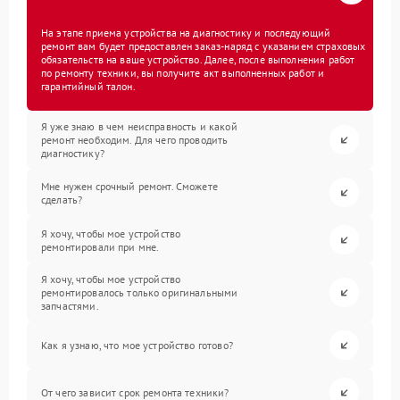
На этапе приема устройства на диагностику и последующий
ремонт вам будет предоставлен заказ-наряд с указанием страховых
обязательств на ваше устройство. Далее, после выполнения работ
по ремонту техники, вы получите акт выполненных работ и
гарантийный талон.
Я уже знаю в чем неисправность и какой
ремонт необходим. Для чего проводить
диагностику?
Мне нужен срочный ремонт. Сможете
сделать?
Я хочу, чтобы мое устройство
ремонтировали при мне.
Я хочу, чтобы мое устройство
ремонтировалось только оригинальными
запчастями.
Как я узнаю, что мое устройство готово?
От чего зависит срок ремонта техники?