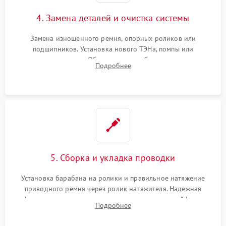
4. Замена деталей и очистка системы
Замена изношенного ремня, опорных роликов или
подшипников. Установка нового ТЭНа, помпы или
термодатчиков. Обязательная глубокая очистка
Подробнее
конденсатора, крыльчатки вентилятора и воздуховодов от
ворса. Восстановление платы управления.
5. Сборка и укладка проводки
Установка барабана на ролики и правильное натяжение
приводного ремня через ролик натяжителя. Надежная
фиксация всех узлов, подключение клемм и шлейфов к
Подробнее
модулю управления. Монтаж корпусных панелей, люка и
верхней крышки устройства.