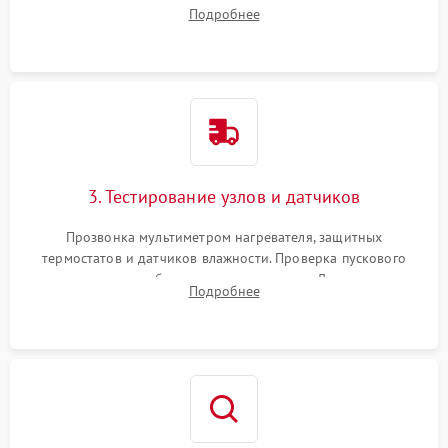
ремня, панели управления и защитных кожухов.
Подробнее
Обеспечение свободного доступа к ТЭНу, компрессору,
двигателю и дренажной помпе.
3. Тестирование узлов и датчиков
Прозвонка мультиметром нагревателя, защитных
термостатов и датчиков влажности. Проверка пускового
конденсатора, обмоток мотора и помпы. Для машин с
Подробнее
тепловым насосом — диагностика работы компрессора и
оценка циркуляции хладагента.