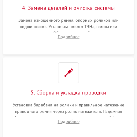
4. Замена деталей и очистка системы
Замена изношенного ремня, опорных роликов или
подшипников. Установка нового ТЭНа, помпы или
термодатчиков. Обязательная глубокая очистка
Подробнее
конденсатора, крыльчатки вентилятора и воздуховодов от
ворса. Восстановление платы управления.
5. Сборка и укладка проводки
Установка барабана на ролики и правильное натяжение
приводного ремня через ролик натяжителя. Надежная
фиксация всех узлов, подключение клемм и шлейфов к
Подробнее
модулю управления. Монтаж корпусных панелей, люка и
верхней крышки устройства.