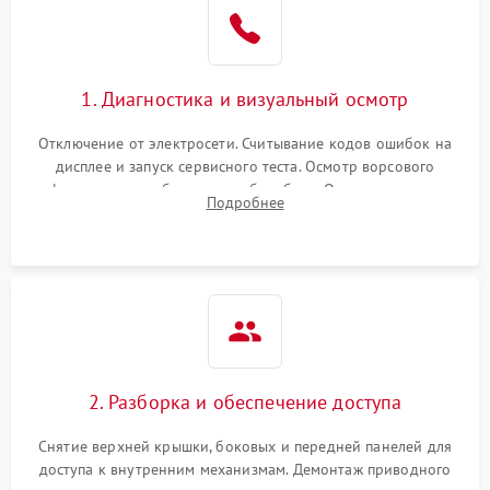
Не завершает программу
1500 ₽
Подробнее →
Зависает программа
1500 ₽
Подробнее →
1. Диагностика и визуальный осмотр
Отключение от электросети. Считывание кодов ошибок на
Ошибка на дисплее
1290 ₽
Подробнее →
дисплее и запуск сервисного теста. Осмотр ворсового
фильтра, теплообменника и барабана. Опрос клиента о
Подробнее
неисправностях (не сушит, не крутит барабан, сильно шумит
или выдает ошибку).
2. Разборка и обеспечение доступа
Снятие верхней крышки, боковых и передней панелей для
доступа к внутренним механизмам. Демонтаж приводного