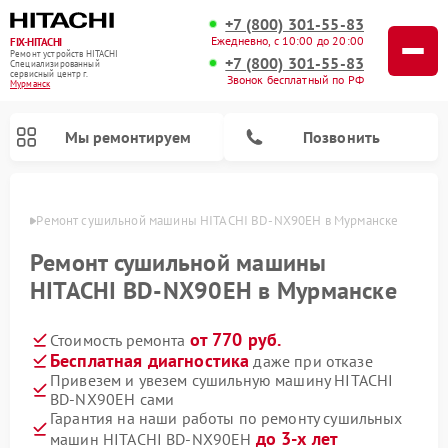
+7 (800) 301-55-83
Ежедневно, с 10:00 до 20:00
FIX-HITACHI
Ремонт устройств HITACHI
+7 (800) 301-55-83
Специализированный
cервисный центр г.
Звонок бесплатный по РФ
Мурманск
Мы ремонтируем
Позвонить
анске
Ремонт сушильной машины HITACHI BD-NX90EH в Мурманске
Ремонт сушильной машины
HITACHI BD-NX90EH в Мурманске
от 770 руб.
Стоимость ремонта
Бесплатная диагностика
даже при отказе
Привезем и увезем сушильную машину HITACHI
BD-NX90EH сами
Ремонт кондиционеров HITACHI
Ремонт стиральных машин HITACHI
Ремонт морозильных камер HITACHI
Ремонт снегоуборщиков HITACHI
Ремонт водонагревателей HITACHI
Ремонт систем хранения данных HITACHI
Ремонт варочных панелей HITACHI
Ремонт посудомоечных машин HITACHI
Гарантия на наши работы по ремонту сушильных
до 3-х лет
машин HITACHI BD-NX90EH