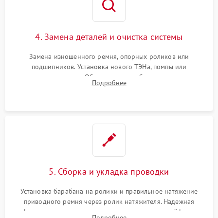
4. Замена деталей и очистка системы
Замена изношенного ремня, опорных роликов или
подшипников. Установка нового ТЭНа, помпы или
термодатчиков. Обязательная глубокая очистка
Подробнее
конденсатора, крыльчатки вентилятора и воздуховодов от
ворса. Восстановление платы управления.
5. Сборка и укладка проводки
Установка барабана на ролики и правильное натяжение
приводного ремня через ролик натяжителя. Надежная
фиксация всех узлов, подключение клемм и шлейфов к
Подробнее