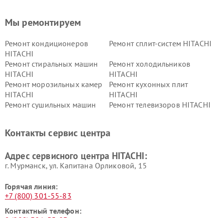
Мы ремонтируем
Ремонт кондиционеров
Ремонт сплит-систем HITACHI
HITACHI
Ремонт стиральных машин
Ремонт холодильников
HITACHI
HITACHI
Ремонт морозильных камер
Ремонт кухонных плит
HITACHI
HITACHI
Ремонт сушильных машин
Ремонт телевизоров HITACHI
HITACHI
Ремонт систем хранения
Ремонт снегоуборщиков
Контакты сервис центра
данных HITACHI
HITACHI
Ремонт варочных панелей
Ремонт водонагревателей
Адрес сервисного центра HITACHI:
HITACHI
HITACHI
г. Мурманск, ул. Капитана Орликовой, 15
Горячая линия:
+7 (800) 301-55-83
Контактный телефон: