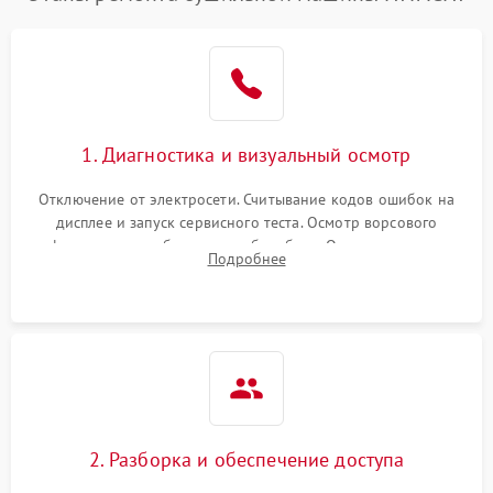
1. Диагностика и визуальный осмотр
Отключение от электросети. Считывание кодов ошибок на
дисплее и запуск сервисного теста. Осмотр ворсового
фильтра, теплообменника и барабана. Опрос клиента о
Подробнее
неисправностях (не сушит, не крутит барабан, сильно шумит
или выдает ошибку).
2. Разборка и обеспечение доступа