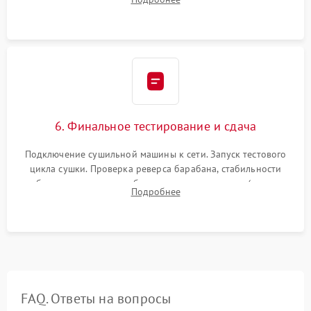
модулю управления. Монтаж корпусных панелей, люка и
верхней крышки устройства.
6. Финальное тестирование и сдача
Подключение сушильной машины к сети. Запуск тестового
цикла сушки. Проверка реверса барабана, стабильности
набора температуры, работы дренажного насоса (откачка
Подробнее
конденсата) и отсутствия посторонних скрипов, стуков или
вибраций.
FAQ. Ответы на вопросы