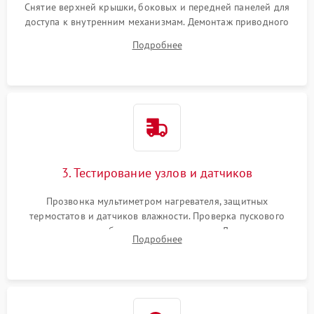
Снятие верхней крышки, боковых и передней панелей для
доступа к внутренним механизмам. Демонтаж приводного
ремня, панели управления и защитных кожухов.
Подробнее
Обеспечение свободного доступа к ТЭНу, компрессору,
двигателю и дренажной помпе.
3. Тестирование узлов и датчиков
Прозвонка мультиметром нагревателя, защитных
термостатов и датчиков влажности. Проверка пускового
конденсатора, обмоток мотора и помпы. Для машин с
Подробнее
тепловым насосом — диагностика работы компрессора и
оценка циркуляции хладагента.