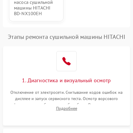
насоса сушильной
машины HITACHI
BD-NX100EH
Этапы ремонта сушильной машины HITACHI
1. Диагностика и визуальный осмотр
Отключение от электросети. Считывание кодов ошибок на
дисплее и запуск сервисного теста. Осмотр ворсового
фильтра, теплообменника и барабана. Опрос клиента о
Подробнее
неисправностях (не сушит, не крутит барабан, сильно шумит
или выдает ошибку).