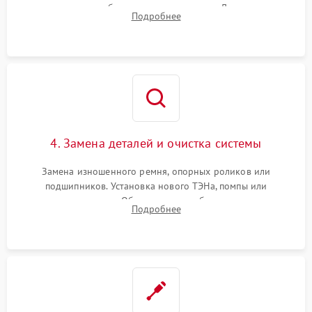
конденсатора, обмоток мотора и помпы. Для машин с
Подробнее
тепловым насосом — диагностика работы компрессора и
оценка циркуляции хладагента.
4. Замена деталей и очистка системы
Замена изношенного ремня, опорных роликов или
подшипников. Установка нового ТЭНа, помпы или
термодатчиков. Обязательная глубокая очистка
Подробнее
конденсатора, крыльчатки вентилятора и воздуховодов от
ворса. Восстановление платы управления.