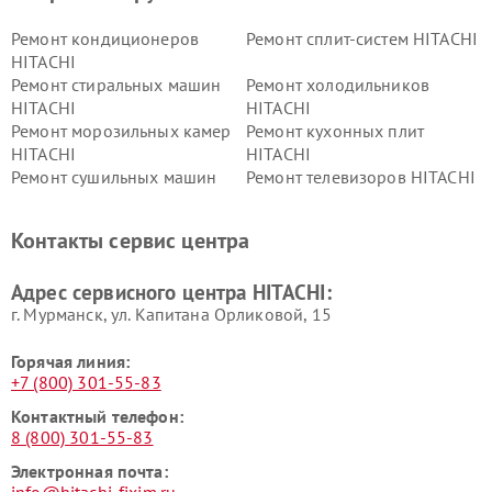
Ремонт кондиционеров
Ремонт сплит-систем HITACHI
HITACHI
Ремонт стиральных машин
Ремонт холодильников
HITACHI
HITACHI
Ремонт морозильных камер
Ремонт кухонных плит
HITACHI
HITACHI
Ремонт сушильных машин
Ремонт телевизоров HITACHI
HITACHI
Ремонт систем хранения
Ремонт снегоуборщиков
Контакты сервис центра
данных HITACHI
HITACHI
Ремонт варочных панелей
Ремонт водонагревателей
Адрес сервисного центра HITACHI:
HITACHI
HITACHI
г. Мурманск, ул. Капитана Орликовой, 15
Горячая линия:
+7 (800) 301-55-83
Контактный телефон:
8 (800) 301-55-83
Электронная почта:
info@hitachi-fixim.ru