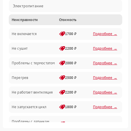
Электропитание
Неисправности
Стоимость
Нагрев
Не включается
1700 ₽
Подробнее →
Механические повреждения
Не сушит
2200 ₽
Подробнее →
Оптика
Проблемы с термостатом
2000 ₽
Подробнее →
Программное обеспечение
Перегрев
2500 ₽
Подробнее →
Датчики
Не работает вентиляция
2200 ₽
Подробнее →
Безопасность
Не запускается цикл
1800 ₽
Подробнее →
Проблемы с датчиком
2500 ₽
Подробнее →
влажности