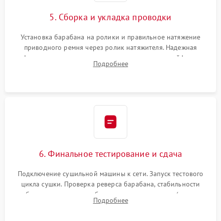
5. Сборка и укладка проводки
Установка барабана на ролики и правильное натяжение
приводного ремня через ролик натяжителя. Надежная
фиксация всех узлов, подключение клемм и шлейфов к
Подробнее
модулю управления. Монтаж корпусных панелей, люка и
верхней крышки устройства.
6. Финальное тестирование и сдача
Подключение сушильной машины к сети. Запуск тестового
цикла сушки. Проверка реверса барабана, стабильности
набора температуры, работы дренажного насоса (откачка
Подробнее
конденсата) и отсутствия посторонних скрипов, стуков или
вибраций.