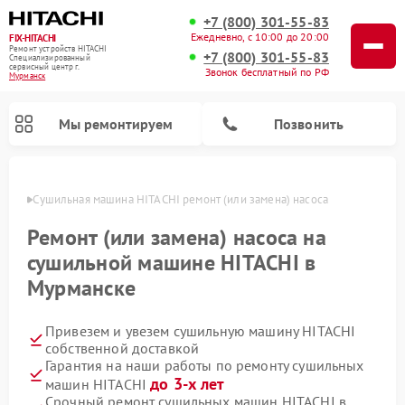
+7 (800) 301-55-83
Ежедневно, с 10:00 до 20:00
FIX-HITACHI
Ремонт устройств HITACHI
+7 (800) 301-55-83
Специализированный
cервисный центр г.
Звонок бесплатный по РФ
Мурманск
Мы ремонтируем
Позвонить
анске
Сушильная машина HITACHI ремонт (или замена) насоса
Ремонт (или замена) насоса на
сушильной машине HITACHI в
Мурманске
Привезем и увезем сушильную машину HITACHI
собственной доставкой
Гарантия на наши работы по ремонту сушильных
Ремонт кондиционеров HITACHI
Ремонт стиральных машин HITACHI
Ремонт морозильных камер HITACHI
Ремонт снегоуборщиков HITACHI
Ремонт водонагревателей HITACHI
Ремонт систем хранения данных HITACHI
Ремонт варочных панелей HITACHI
Ремонт посудомоечных машин HITACHI
до 3-х лет
машин HITACHI
Срочный ремонт сушильных машин HITACHI в