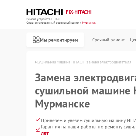
FIX-HITACHI
Ремонт устройств HITACHI
Специализированный cервисный центр г.
Мурманск
Мы ремонтируем
Срочный ремонт
Це
ITACHI в Мурманске
Сушильная машина HITACHI замена электродвигателя
Замена электродвиг
сушильной машине H
Мурманске
Привезем и увезем сушильную машину HIT
Гарантия на наши работы по ремонту суш
лет
Ремонт кондиционеров HITACHI
Ремонт стиральных машин HITACHI
Ремонт холодильников HITACHI
Ремонт морозильных камер HITACHI
Ремонт кухонных плит HITACHI
Ремонт систем хранения данных HITACHI
Ремонт снегоуборщиков HITACHI
Ремонт варочных панелей HITACHI
Ремонт водонагревателей HITACHI
Ремонт посудомоечных машин HITACHI