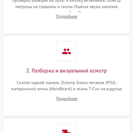
Проверка реакции на пульт и кнопку включения. Осмотр
матрицы на трещины и сколы. Оценка звука, наличия
подсветки и индикаторов ошибок. Подключение тестовых
Подробнее
источников сигнала для выявления симптомов поломки.
2. Разборка и визуальный осмотр
Снятие задней панели. Осмотр блока питания (PSU),
материнской платы (MainBoard) и платы T-Con на вздутые
конденсаторы, прогары, окисления и микротрещины.
Подробнее
Проверка надежности фиксации и целостности шлейфов.