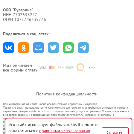
ООО "Русервис"
ИНН 7702633247
ОГРН 1077746335776
Поделиться в соц. сетях:
Мы принимаем
все формы оплаты
Политика конфиденциальности
Вся информация на сайте носит исключительно справочный характер.
Товарные знаки используются исключительно для описания устройств, в отношении которых
сервисные центры mur.hitachi-fixim.ru предоставляют услуги по ремонту. Услуги оказываются
в неавторизованных сервисных центрах mur.hitachi-fixim.ru, которые не связаны с
правообладателями товарных знаков или их официальными представителями.
Ремонт осуществляется для устройств, уже введенных в гражданский оборот в соответствии
Этот сайт использует файлы cookie. Вы можете
со статьей 1487 ГК РФ.
Использование товарных знаков не преследует цели индивидуализации услуг или введения
ознакомиться с
правилами использования
Согласен
потребителей в заблуждение, а служит для информирования о предоставляемых услугах по