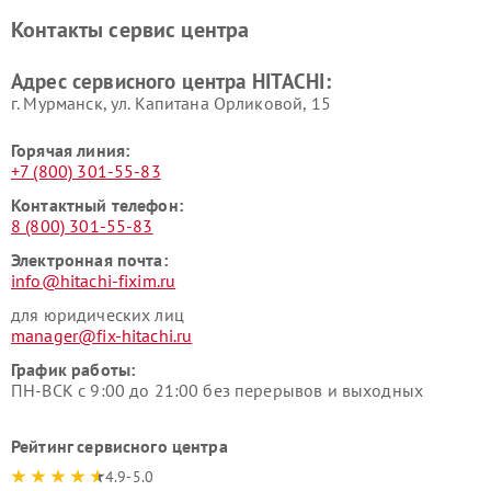
Ремонт систем хранения
Ремонт снегоуборщиков
Контакты сервис центра
данных HITACHI
HITACHI
Ремонт варочных панелей
Ремонт водонагревателей
Адрес сервисного центра HITACHI:
HITACHI
HITACHI
г. Мурманск, ул. Капитана Орликовой, 15
Горячая линия:
+7 (800) 301-55-83
Контактный телефон:
8 (800) 301-55-83
Электронная почта:
info@hitachi-fixim.ru
для юридических лиц
manager@fix-hitachi.ru
График работы:
ПН-ВСК с 9:00 до 21:00 без перерывов и выходных
Рейтинг сервисного центра
4.9-5.0