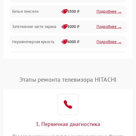
Разъёмы и интерфейсы
Битые пиксели
5500 ₽
Подробнее →
Механические повреждения
Затемнение части экрана
5000 ₽
Подробнее →
Программное обеспечение
Неравномерная яркость
4000 ₽
Подробнее →
Корпус и механика
Выгорание матрицы
6000 ₽
Подробнее →
Пульт и управление
Этапы ремонта телевизора HITACHI
Сеть и подключения
Аудио
Сетевая
1. Первичная диагностика