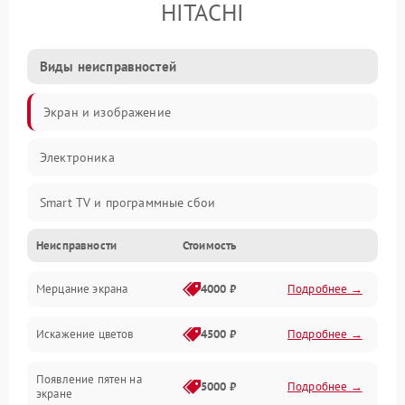
HITACHI
Виды неисправностей
Экран и изображение
Электроника
Smart TV и программные сбои
Неисправности
Стоимость
Питание и запуск
Мерцание экрана
4000 ₽
Подробнее →
Подсветка и LED-модули
Искажение цветов
4500 ₽
Подробнее →
Звук и аудиосистема
Появление пятен на
Сигнал и приём каналов
5000 ₽
Подробнее →
экране