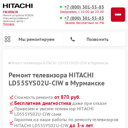
+7 (800) 301-55-83
Ежедневно, с 10:00 до 20:00
FIX-HITACHI
Ремонт устройств HITACHI
+7 (800) 301-55-83
Специализированный
cервисный центр г.
Звонок бесплатный по РФ
Мурманск
Мы ремонтируем
Позвонить
анске
Ремонт телевизора HITACHI LD55SYS02U-CIW в Мурманске
Ремонт телевизора HITACHI
LD55SYS02U-CIW в Мурманске
от 870 руб.
Стоимость ремонта
Бесплатная диагностика
даже при отказе
Привезем и увезем телевизор HITACHI
LD55SYS02U-CIW сами
Ремонт кондиционеров HITACHI
Ремонт стиральных машин HITACHI
Ремонт морозильных камер HITACHI
Ремонт сушильных машин HITACHI
Ремонт снегоуборщиков HITACHI
Ремонт водонагревателей HITACHI
Ремонт систем хранения данных HITACHI
Ремонт варочных панелей HITACHI
Ремонт посудомоечных машин HITACHI
Гарантия на наши работы по ремонту телевизоров
до 3-х лет
HITACHI LD55SYS02U-CIW