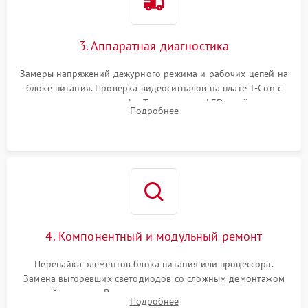
3. Аппаратная диагностика
Замеры напряжений дежурного режима и рабочих цепей на
блоке питания. Проверка видеосигналов на плате T-Con с
помощью осциллографа. Тестирование LED-драйвера и
Подробнее
светодиодных планок подсветки мультиметром.
4. Компонентный и модульный ремонт
Перепайка элементов блока питания или процессора.
Замена выгоревших светодиодов со сложным демонтажом
хрупкой матрицы. Восстановление поврежденных дорожек,
Подробнее
прошивка микросхем памяти EEPROM