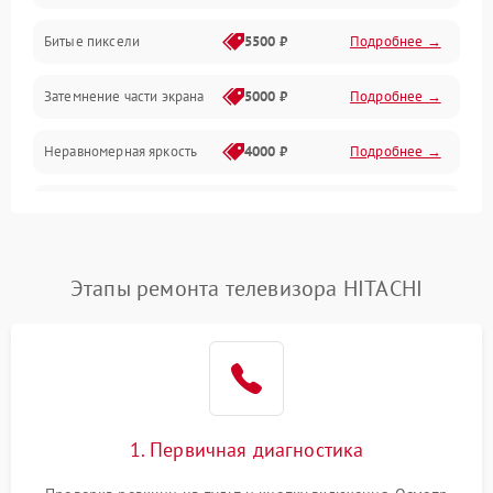
Разъёмы и интерфейсы
Битые пиксели
5500 ₽
Подробнее →
Механические повреждения
Затемнение части экрана
5000 ₽
Подробнее →
Программное обеспечение
Неравномерная яркость
4000 ₽
Подробнее →
Корпус и механика
Выгорание матрицы
6000 ₽
Подробнее →
Пульт и управление
Этапы ремонта телевизора HITACHI
Сеть и подключения
Аудио
Сетевая
1. Первичная диагностика