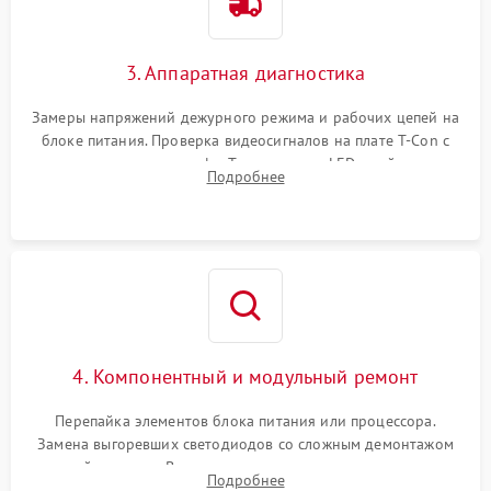
3. Аппаратная диагностика
Замеры напряжений дежурного режима и рабочих цепей на
блоке питания. Проверка видеосигналов на плате T-Con с
помощью осциллографа. Тестирование LED-драйвера и
Подробнее
светодиодных планок подсветки мультиметром.
4. Компонентный и модульный ремонт
Перепайка элементов блока питания или процессора.
Замена выгоревших светодиодов со сложным демонтажом
хрупкой матрицы. Восстановление поврежденных дорожек,
Подробнее
прошивка микросхем памяти EEPROM