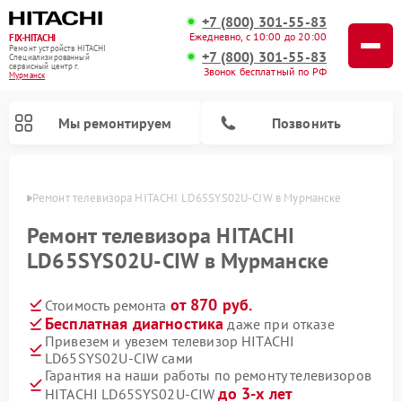
+7 (800) 301-55-83
Ежедневно, с 10:00 до 20:00
FIX-HITACHI
Ремонт устройств HITACHI
+7 (800) 301-55-83
Специализированный
cервисный центр г.
Звонок бесплатный по РФ
Мурманск
Мы ремонтируем
Позвонить
анске
Ремонт телевизора HITACHI LD65SYS02U-CIW в Мурманске
Ремонт телевизора HITACHI
LD65SYS02U-CIW в Мурманске
от 870 руб.
Стоимость ремонта
Бесплатная диагностика
даже при отказе
Привезем и увезем телевизор HITACHI
LD65SYS02U-CIW сами
Ремонт кондиционеров HITACHI
Ремонт стиральных машин HITACHI
Ремонт морозильных камер HITACHI
Ремонт сушильных машин HITACHI
Ремонт снегоуборщиков HITACHI
Ремонт водонагревателей HITACHI
Ремонт систем хранения данных HITACHI
Ремонт варочных панелей HITACHI
Ремонт посудомоечных машин HITACHI
Гарантия на наши работы по ремонту телевизоров
до 3-х лет
HITACHI LD65SYS02U-CIW