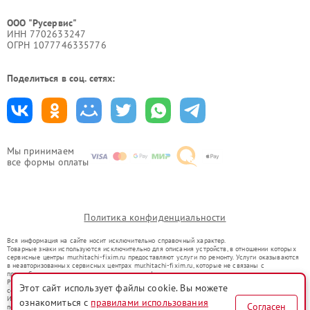
ООО "Русервис"
ИНН 7702633247
ОГРН 1077746335776
Поделиться в соц. сетях:
Мы принимаем
все формы оплаты
Политика конфиденциальности
Вся информация на сайте носит исключительно справочный характер.
Товарные знаки используются исключительно для описания устройств, в отношении которых
сервисные центры mur.hitachi-fixim.ru предоставляют услуги по ремонту. Услуги оказываются
в неавторизованных сервисных центрах mur.hitachi-fixim.ru, которые не связаны с
правообладателями товарных знаков или их официальными представителями.
Ремонт осуществляется для устройств, уже введенных в гражданский оборот в соответствии
Этот сайт использует файлы cookie. Вы можете
со статьей 1487 ГК РФ.
Использование товарных знаков не преследует цели индивидуализации услуг или введения
ознакомиться с
правилами использования
Согласен
потребителей в заблуждение, а служит для информирования о предоставляемых услугах по