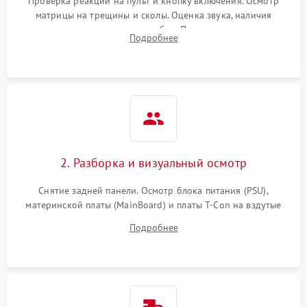
Проверка реакции на пульт и кнопку включения. Осмотр
матрицы на трещины и сколы. Оценка звука, наличия
подсветки и индикаторов ошибок. Подключение тестовых
Подробнее
источников сигнала для выявления симптомов поломки.
2. Разборка и визуальный осмотр
Снятие задней панели. Осмотр блока питания (PSU),
материнской платы (MainBoard) и платы T-Con на вздутые
конденсаторы, прогары, окисления и микротрещины.
Подробнее
Проверка надежности фиксации и целостности шлейфов.