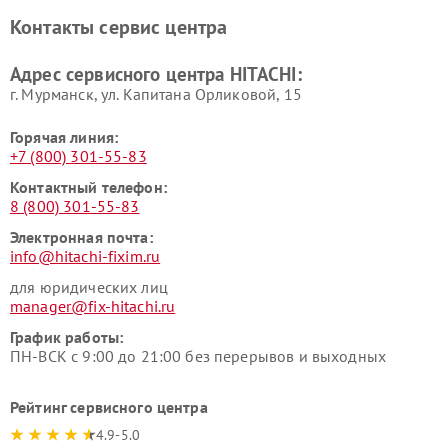
Ремонт систем хранения
Ремонт снегоуборщиков
Контакты сервис центра
данных HITACHI
HITACHI
Ремонт варочных панелей
Ремонт водонагревателей
Адрес сервисного центра HITACHI:
HITACHI
HITACHI
г. Мурманск, ул. Капитана Орликовой, 15
Горячая линия:
+7 (800) 301-55-83
Контактный телефон:
8 (800) 301-55-83
Электронная почта:
info@hitachi-fixim.ru
для юридических лиц
manager@fix-hitachi.ru
График работы:
ПН-ВСК с 9:00 до 21:00 без перерывов и выходных
Рейтинг сервисного центра
4.9-5.0