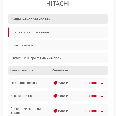
HITACHI
Виды неисправностей
Экран и изображение
Электроника
Smart TV и программные сбои
Неисправности
Стоимость
Питание и запуск
Мерцание экрана
4000 ₽
Подробнее →
Подсветка и LED-модули
Искажение цветов
4500 ₽
Подробнее →
Звук и аудиосистема
Появление пятен на
Сигнал и приём каналов
5000 ₽
Подробнее →
экране