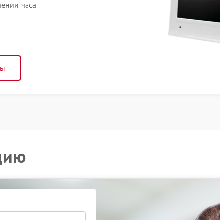
чении часа
ны
цию