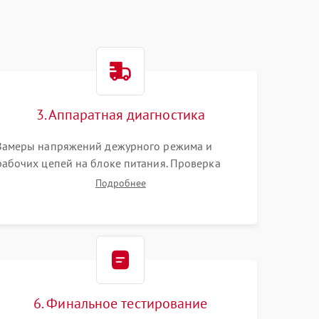
3. Аппаратная диагностика
Замеры напряжений дежурного режима и
рабочих цепей на блоке питания. Проверка
видеосигналов на плате T-Con с помощью
Подробнее
осциллографа. Тестирование LED-драйвера и
светодиодных планок подсветки мультиметром.
6. Финальное тестирование