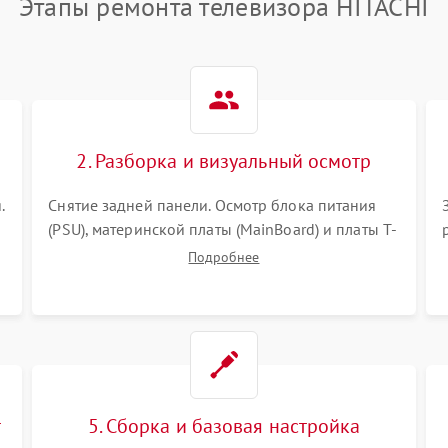
Этапы ремонта телевизора HITACHI
2. Разборка и визуальный осмотр
.
Снятие задней панели. Осмотр блока питания
(PSU), материнской платы (MainBoard) и платы T-
Con на вздутые конденсаторы, прогары,
Подробнее
окисления и микротрещины. Проверка
надежности фиксации и целостности шлейфов.
т
5. Сборка и базовая настройка