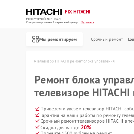
FIX-HITACHI
Ремонт устройств HITACHI
Специализированный cервисный центр г.
Мурманск
Мы ремонтируем
Срочный ремонт
Це
ITACHI в Мурманске
Телевизор HITACHI ремонт блока управления
Ремонт блока управ
телевизоре HITACHI
Привезем и увезем телевизор HITACHI соб
Гарантия на наши работы по ремонту теле
Срочный ремонт телевизоров HITACHI в те
20%
Скидка для вас до
Получите 1500 рублей на ремонт
Ремонт кондиционеров HITACHI
Ремонт стиральных машин HITACHI
Ремонт холодильников HITACHI
Ремонт морозильных камер HITACHI
Ремонт кухонных плит HITACHI
Ремонт сушильных машин HITACHI
Ремонт систем хранения данных HITACHI
Ремонт снегоуборщиков HITACHI
Ремонт варочных панелей HITACHI
Ремонт водонагревателей HITACHI
Ремонт посудомоечных машин HITACHI