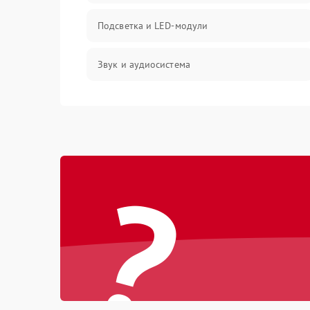
Подсветка и LED-модули
Звук и аудиосистема
Сигнал и приём каналов
Разъёмы и интерфейсы
?
Механические повреждения
Программное обеспечение
Корпус и механика
Пульт и управление