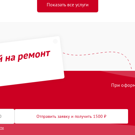
Показать все услуги
й на ремонт
При оформл
Отправить заявку и получить 1500 ₽
сти