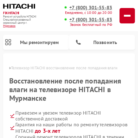
+7 (800) 301-55-83
Ежедневно, с 10:00 до 20:00
FIX-HITACHI
Ремонт устройств HITACHI
+7 (800) 301-55-83
Специализированный
cервисный центр г.
Звонок бесплатный по РФ
Мурманск
Мы ремонтируем
Позвонить
анске
Телевизор HITACHI восстановление после попадания влаги
Восстановление после попадания
влаги на телевизоре HITACHI в
Мурманске
Привезем и увезем телевизор HITACHI
собственной доставкой
Гарантия на наши работы по ремонту телевизоров
Ремонт кондиционеров HITACHI
Ремонт стиральных машин HITACHI
Ремонт морозильных камер HITACHI
Ремонт сушильных машин HITACHI
Ремонт снегоуборщиков HITACHI
Ремонт водонагревателей HITACHI
Ремонт систем хранения данных HITACHI
Ремонт варочных панелей HITACHI
Ремонт посудомоечных машин HITACHI
до 3-х лет
HITACHI
Срочный ремонт телевизоров HITACHI в течении