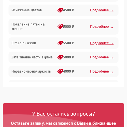
Искажение цветов
4500 ₽
Подробнее →
Звук и аудиосистема
Появление пятен на
Сигнал и приём каналов
5000 ₽
Подробнее →
экране
Разъёмы и интерфейсы
Битые пиксели
5500 ₽
Подробнее →
Механические повреждения
Затемнение части экрана
5000 ₽
Подробнее →
Программное обеспечение
Неравномерная яркость
4000 ₽
Подробнее →
Корпус и механика
Выгорание матрицы
6000 ₽
Подробнее →
Пульт и управление
Сеть и подключения
У Вас остались вопросы?
Оставьте заявку, мы свяжемся с Вами в ближайшее
Аудио