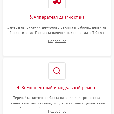
3. Аппаратная диагностика
Замеры напряжений дежурного режима и рабочих цепей на
блоке питания. Проверка видеосигналов на плате T-Con с
помощью осциллографа. Тестирование LED-драйвера и
Подробнее
светодиодных планок подсветки мультиметром.
4. Компонентный и модульный ремонт
Перепайка элементов блока питания или процессора.
Замена выгоревших светодиодов со сложным демонтажом
хрупкой матрицы. Восстановление поврежденных дорожек,
Подробнее
прошивка микросхем памяти EEPROM