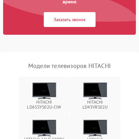
время
Сетевая
Заказать звонок
Модели телевизоров HITACHI
HITACHI
HITACHI
LD65SYS02U-CIW
LD43VRS02U