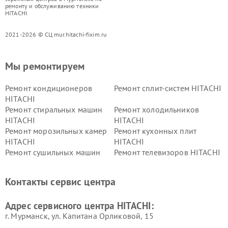
ремонту и обслуживанию техники
HITACHI
2021-2026 © СЦ mur.hitachi-fixim.ru
Мы ремонтируем
Ремонт кондиционеров
Ремонт сплит-систем HITACHI
HITACHI
Ремонт стиральных машин
Ремонт холодильников
HITACHI
HITACHI
Ремонт морозильных камер
Ремонт кухонных плит
HITACHI
HITACHI
Ремонт сушильных машин
Ремонт телевизоров HITACHI
HITACHI
Ремонт систем хранения
Ремонт снегоуборщиков
Контакты сервис центра
данных HITACHI
HITACHI
Ремонт варочных панелей
Ремонт водонагревателей
Адрес сервисного центра HITACHI:
HITACHI
HITACHI
г. Мурманск, ул. Капитана Орликовой, 15