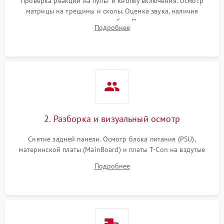
Проверка реакции на пульт и кнопку включения. Осмотр
матрицы на трещины и сколы. Оценка звука, наличия
подсветки и индикаторов ошибок. Подключение тестовых
Подробнее
источников сигнала для выявления симптомов поломки.
2. Разборка и визуальный осмотр
Снятие задней панели. Осмотр блока питания (PSU),
материнской платы (MainBoard) и платы T-Con на вздутые
конденсаторы, прогары, окисления и микротрещины.
Подробнее
Проверка надежности фиксации и целостности шлейфов.