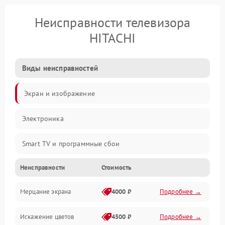
Неисправности телевизора
HITACHI
Виды неисправностей
Экран и изображение
Электроника
Smart TV и программные сбои
Неисправности
Стоимость
Питание и запуск
Мерцание экрана
4000 ₽
Подробнее →
Подсветка и LED-модули
Искажение цветов
4500 ₽
Подробнее →
Звук и аудиосистема