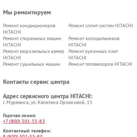
Мы ремонтируем
Ремонт кондиционеров
Ремонт сплит-систем HITACHI
HITACHI
Ремонт стиральных машин
Ремонт холодильников
HITACHI
HITACHI
Ремонт морозильных камер
Ремонт кухонных плит
HITACHI
HITACHI
Ремонт сушильных машин
Ремонт телевизоров HITACHI
HITACHI
Ремонт систем хранения
Ремонт снегоуборщиков
Контакты сервис центра
данных HITACHI
HITACHI
Ремонт варочных панелей
Ремонт водонагревателей
Адрес сервисного центра HITACHI:
HITACHI
HITACHI
г. Мурманск, ул. Капитана Орликовой, 15
Горячая линия:
+7 (800) 301-55-83
Контактный телефон:
8 (800) 301-55-83