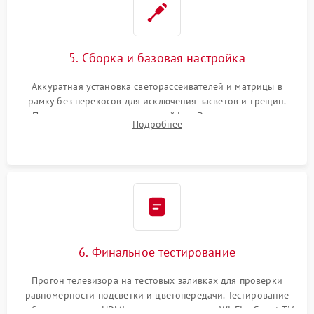
5. Сборка и базовая настройка
Аккуратная установка светорассеивателей и матрицы в
рамку без перекосов для исключения засветов и трещин.
Подключение внутренних шлейфов. Закрытие корпуса.
Подробнее
Сброс настроек и обновление программного обеспечения.
6. Финальное тестирование
Прогон телевизора на тестовых заливках для проверки
равномерности подсветки и цветопередачи. Тестирование
работы разъемов HDMI, динамиков, модуля Wi-Fi и Smart TV