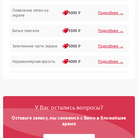
Появление пятен на
Сигнал и приём каналов
5000 ₽
Подробнее →
экране
Разъёмы и интерфейсы
Битые пиксели
5500 ₽
Подробнее →
Механические повреждения
Затемнение части экрана
5000 ₽
Подробнее →
Программное обеспечение
Неравномерная яркость
4000 ₽
Подробнее →
Корпус и механика
Выгорание матрицы
6000 ₽
Подробнее →
Пульт и управление
Сеть и подключения
У Вас остались вопросы?
Оставьте заявку, мы свяжемся с Вами в ближайшее
Аудио
время
Сетевая