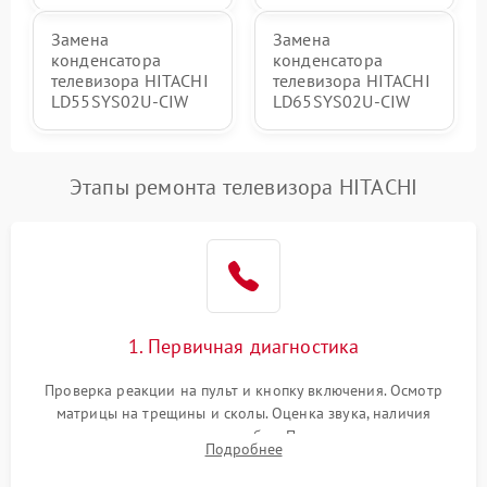
Замена
Замена
конденсатора
конденсатора
телевизора HITACHI
телевизора HITACHI
LD55SYS02U-CIW
LD65SYS02U-CIW
Этапы ремонта телевизора HITACHI
1. Первичная диагностика
Проверка реакции на пульт и кнопку включения. Осмотр
матрицы на трещины и сколы. Оценка звука, наличия
подсветки и индикаторов ошибок. Подключение тестовых
Подробнее
источников сигнала для выявления симптомов поломки.