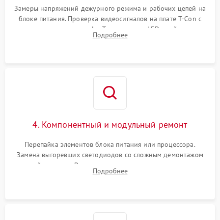
Замеры напряжений дежурного режима и рабочих цепей на
блоке питания. Проверка видеосигналов на плате T-Con с
помощью осциллографа. Тестирование LED-драйвера и
Подробнее
светодиодных планок подсветки мультиметром.
4. Компонентный и модульный ремонт
Перепайка элементов блока питания или процессора.
Замена выгоревших светодиодов со сложным демонтажом
хрупкой матрицы. Восстановление поврежденных дорожек,
Подробнее
прошивка микросхем памяти EEPROM