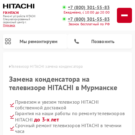
+7 (800) 301-55-83
Ежедневно, с 10:00 до 20:00
FIX-HITACHI
Ремонт устройств HITACHI
+7 (800) 301-55-83
Специализированный
cервисный центр г.
Звонок бесплатный по РФ
Мурманск
Мы ремонтируем
Позвонить
анске
Телевизор HITACHI замена конденсатора
Замена конденсатора на
телевизоре HITACHI в Мурманске
Привезем и увезем телевизор HITACHI
собственной доставкой
Гарантия на наши работы по ремонту телевизоров
до 3-х лет
HITACHI
Ремонт кондиционеров HITACHI
Ремонт стиральных машин HITACHI
Ремонт морозильных камер HITACHI
Ремонт сушильных машин HITACHI
Ремонт снегоуборщиков HITACHI
Ремонт водонагревателей HITACHI
Ремонт систем хранения данных HITACHI
Ремонт варочных панелей HITACHI
Ремонт посудомоечных машин HITACHI
Срочный ремонт телевизоров HITACHI в течении
часа