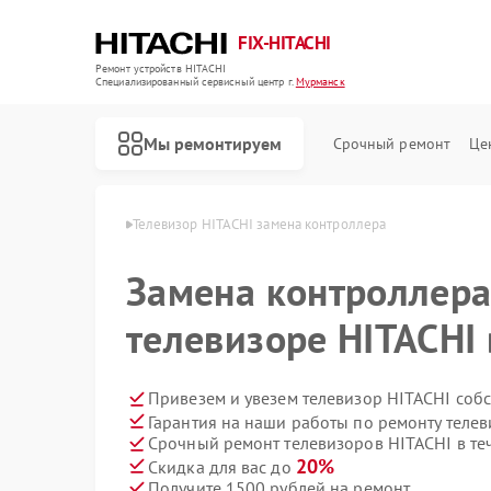
FIX-HITACHI
Ремонт устройств HITACHI
Специализированный cервисный центр г.
Мурманск
Мы ремонтируем
Срочный ремонт
Це
ITACHI в Мурманске
Телевизор HITACHI замена контроллера
Замена контроллера
телевизоре HITACHI
Привезем и увезем телевизор HITACHI соб
Гарантия на наши работы по ремонту теле
Срочный ремонт телевизоров HITACHI в те
20%
Скидка для вас до
Получите 1500 рублей на ремонт
Ремонт кондиционеров HITACHI
Ремонт стиральных машин HITACHI
Ремонт холодильников HITACHI
Ремонт морозильных камер HITACHI
Ремонт кухонных плит HITACHI
Ремонт сушильных машин HITACHI
Ремонт систем хранения данных HITACHI
Ремонт снегоуборщиков HITACHI
Ремонт варочных панелей HITACHI
Ремонт водонагревателей HITACHI
Ремонт посудомоечных машин HITACHI