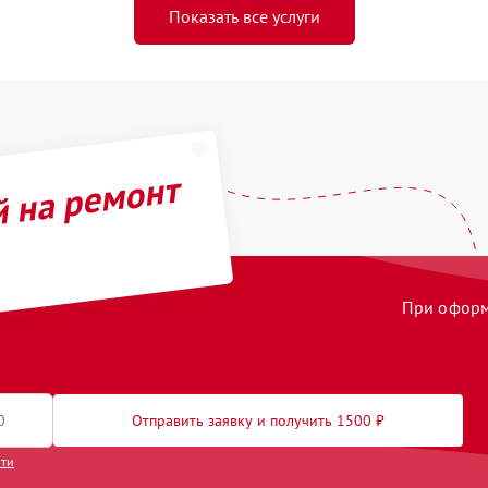
Показать все услуги
й на ремонт
При оформл
Отправить заявку и получить 1500 ₽
сти