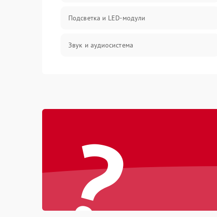
Подсветка и LED-модули
Звук и аудиосистема
Сигнал и приём каналов
Разъёмы и интерфейсы
?
Механические повреждения
Программное обеспечение
Корпус и механика
Пульт и управление