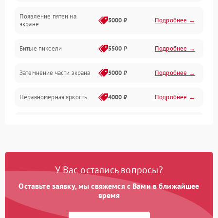
Появление пятен на
Сигнал и приём каналов
5000 ₽
Подробнее →
экране
Разъёмы и интерфейсы
Битые пиксели
5500 ₽
Подробнее →
Механические повреждения
Затемнение части экрана
5000 ₽
Подробнее →
Программное обеспечение
Неравномерная яркость
4000 ₽
Подробнее →
Корпус и механика
Выгорание матрицы
6000 ₽
Подробнее →
Пульт и управление
Сеть и подключения
У Вас остались вопросы?
Оставьте заявку, мы свяжемся с Вами в ближайшее
Аудио
время
Сетевая