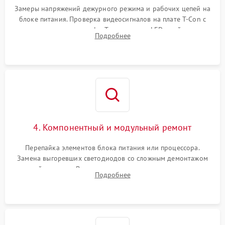
Замеры напряжений дежурного режима и рабочих цепей на
блоке питания. Проверка видеосигналов на плате T-Con с
помощью осциллографа. Тестирование LED-драйвера и
Подробнее
светодиодных планок подсветки мультиметром.
4. Компонентный и модульный ремонт
Перепайка элементов блока питания или процессора.
Замена выгоревших светодиодов со сложным демонтажом
хрупкой матрицы. Восстановление поврежденных дорожек,
Подробнее
прошивка микросхем памяти EEPROM