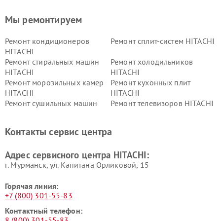
Мы ремонтируем
Ремонт кондиционеров
Ремонт сплит-систем HITACHI
HITACHI
Ремонт стиральных машин
Ремонт холодильников
HITACHI
HITACHI
Ремонт морозильных камер
Ремонт кухонных плит
HITACHI
HITACHI
Ремонт сушильных машин
Ремонт телевизоров HITACHI
HITACHI
Ремонт систем хранения
Ремонт снегоуборщиков
Контакты сервис центра
данных HITACHI
HITACHI
Ремонт варочных панелей
Ремонт водонагревателей
Адрес сервисного центра HITACHI:
HITACHI
HITACHI
г. Мурманск, ул. Капитана Орликовой, 15
Горячая линия:
+7 (800) 301-55-83
Контактный телефон:
8 (800) 301-55-83