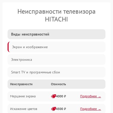
Неисправности телевизора
HITACHI
Виды неисправностей
Экран и изображение
Электроника
Smart TV и программные сбои
Неисправности
Стоимость
Питание и запуск
Мерцание экрана
4000 ₽
Подробнее →
Подсветка и LED-модули
Искажение цветов
4500 ₽
Подробнее →
Звук и аудиосистема