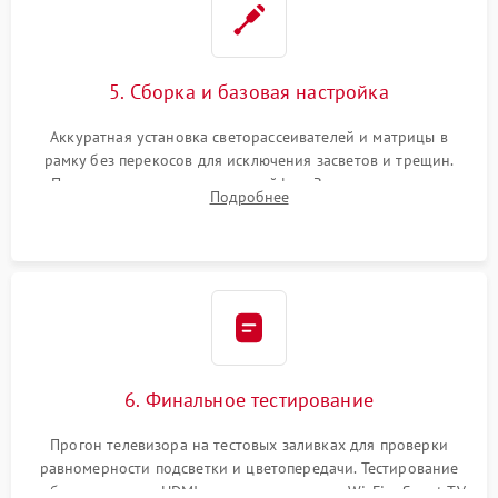
5. Сборка и базовая настройка
Аккуратная установка светорассеивателей и матрицы в
рамку без перекосов для исключения засветов и трещин.
Подключение внутренних шлейфов. Закрытие корпуса.
Подробнее
Сброс настроек и обновление программного обеспечения.
6. Финальное тестирование
Прогон телевизора на тестовых заливках для проверки
равномерности подсветки и цветопередачи. Тестирование
работы разъемов HDMI, динамиков, модуля Wi-Fi и Smart TV