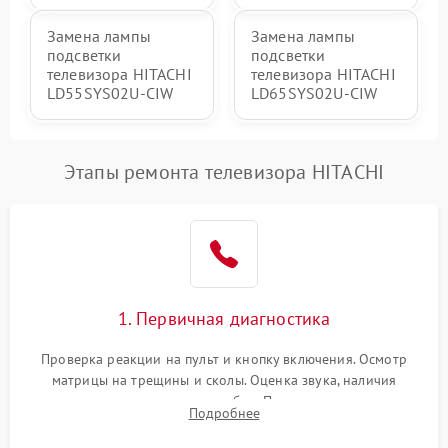
Замена лампы
Замена лампы
подсветки
подсветки
телевизора HITACHI
телевизора HITACHI
LD55SYS02U-CIW
LD65SYS02U-CIW
Этапы ремонта телевизора HITACHI
1. Первичная диагностика
Проверка реакции на пульт и кнопку включения. Осмотр
матрицы на трещины и сколы. Оценка звука, наличия
подсветки и индикаторов ошибок. Подключение тестовых
Подробнее
источников сигнала для выявления симптомов поломки.