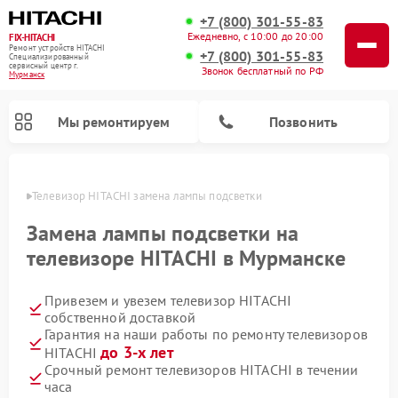
+7 (800) 301-55-83
Ежедневно, с 10:00 до 20:00
FIX-HITACHI
Ремонт устройств HITACHI
+7 (800) 301-55-83
Специализированный
cервисный центр г.
Звонок бесплатный по РФ
Мурманск
Мы ремонтируем
Позвонить
анске
Телевизор HITACHI замена лампы подсветки
Замена лампы подсветки на
телевизоре HITACHI в Мурманске
Привезем и увезем телевизор HITACHI
собственной доставкой
Гарантия на наши работы по ремонту телевизоров
до 3-х лет
HITACHI
Ремонт кондиционеров HITACHI
Ремонт стиральных машин HITACHI
Ремонт морозильных камер HITACHI
Ремонт сушильных машин HITACHI
Ремонт снегоуборщиков HITACHI
Ремонт водонагревателей HITACHI
Ремонт систем хранения данных HITACHI
Ремонт варочных панелей HITACHI
Ремонт посудомоечных машин HITACHI
Срочный ремонт телевизоров HITACHI в течении
часа