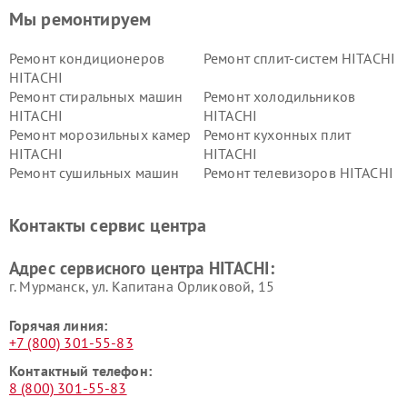
Мы ремонтируем
Ремонт кондиционеров
Ремонт сплит-систем HITACHI
HITACHI
Ремонт стиральных машин
Ремонт холодильников
HITACHI
HITACHI
Ремонт морозильных камер
Ремонт кухонных плит
HITACHI
HITACHI
Ремонт сушильных машин
Ремонт телевизоров HITACHI
HITACHI
Ремонт систем хранения
Ремонт снегоуборщиков
Контакты сервис центра
данных HITACHI
HITACHI
Ремонт варочных панелей
Ремонт водонагревателей
Адрес сервисного центра HITACHI:
HITACHI
HITACHI
г. Мурманск, ул. Капитана Орликовой, 15
Горячая линия:
+7 (800) 301-55-83
Контактный телефон:
8 (800) 301-55-83