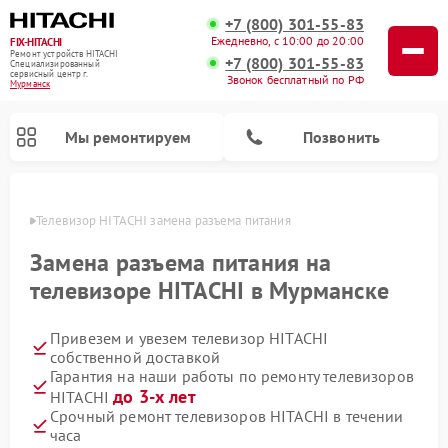
+7 (800) 301-55-83
Ежедневно, с 10:00 до 20:00
FIX-HITACHI
Ремонт устройств HITACHI
+7 (800) 301-55-83
Специализированный
cервисный центр г.
Звонок бесплатный по РФ
Мурманск
Мы ремонтируем
Позвонить
анске
Телевизор HITACHI замена разъема питания
Замена разъема питания на
телевизоре HITACHI в Мурманске
Привезем и увезем телевизор HITACHI
собственной доставкой
Гарантия на наши работы по ремонту телевизоров
до 3-х лет
HITACHI
Ремонт кондиционеров HITACHI
Ремонт стиральных машин HITACHI
Ремонт морозильных камер HITACHI
Ремонт сушильных машин HITACHI
Ремонт снегоуборщиков HITACHI
Ремонт водонагревателей HITACHI
Ремонт систем хранения данных HITACHI
Ремонт варочных панелей HITACHI
Ремонт посудомоечных машин HITACHI
Срочный ремонт телевизоров HITACHI в течении
часа