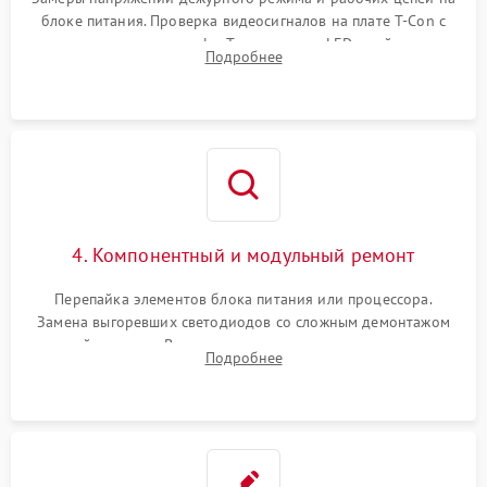
блоке питания. Проверка видеосигналов на плате T-Con с
помощью осциллографа. Тестирование LED-драйвера и
Подробнее
светодиодных планок подсветки мультиметром.
4. Компонентный и модульный ремонт
Перепайка элементов блока питания или процессора.
Замена выгоревших светодиодов со сложным демонтажом
хрупкой матрицы. Восстановление поврежденных дорожек,
Подробнее
прошивка микросхем памяти EEPROM