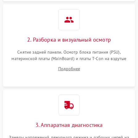
2. Разборка и визуальный осмотр
Снятие задней панели. Осмотр блока питания (PSU),
материнской платы (MainBoard) и платы T-Con на вздутые
конденсаторы, прогары, окисления и микротрещины.
Подробнее
Проверка надежности фиксации и целостности шлейфов.
3. Аппаратная диагностика
Замеры напряжений дежурного режима и рабочих цепей на