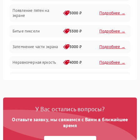
Появление пятен на
Сигнал и приём каналов
5000 ₽
Подробнее →
экране
Разъёмы и интерфейсы
Битые пиксели
5500 ₽
Подробнее →
Механические повреждения
Затемнение части экрана
5000 ₽
Подробнее →
Программное обеспечение
Неравномерная яркость
4000 ₽
Подробнее →
Корпус и механика
Выгорание матрицы
6000 ₽
Подробнее →
Пульт и управление
Сеть и подключения
У Вас остались вопросы?
Оставьте заявку, мы свяжемся с Вами в ближайшее
Аудио
время
Сетевая