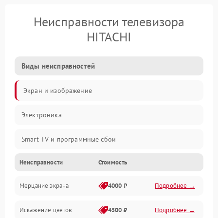
Неисправности телевизора
HITACHI
Виды неисправностей
Экран и изображение
Электроника
Smart TV и программные сбои
Неисправности
Стоимость
Питание и запуск
Мерцание экрана
4000 ₽
Подробнее →
Подсветка и LED-модули
Искажение цветов
4500 ₽
Подробнее →
Звук и аудиосистема