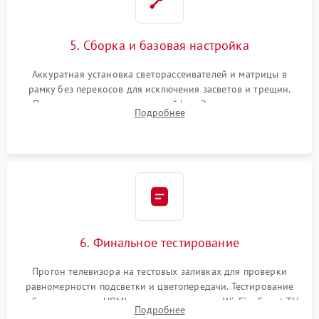
5. Сборка и базовая настройка
Аккуратная установка светорассеивателей и матрицы в
рамку без перекосов для исключения засветов и трещин.
Подключение внутренних шлейфов. Закрытие корпуса.
Подробнее
Сброс настроек и обновление программного обеспечения.
6. Финальное тестирование
Прогон телевизора на тестовых заливках для проверки
равномерности подсветки и цветопередачи. Тестирование
работы разъемов HDMI, динамиков, модуля Wi-Fi и Smart TV
Подробнее
в рабочем режиме в течение нескольких часов.