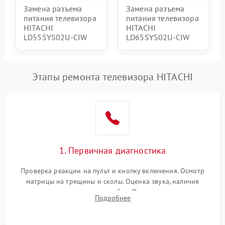
Замена разъема
Замена разъема
питания телевизора
питания телевизора
HITACHI
HITACHI
LD55SYS02U-CIW
LD65SYS02U-CIW
Этапы ремонта телевизора HITACHI
1. Первичная диагностика
Проверка реакции на пульт и кнопку включения. Осмотр
матрицы на трещины и сколы. Оценка звука, наличия
подсветки и индикаторов ошибок. Подключение тестовых
Подробнее
источников сигнала для выявления симптомов поломки.