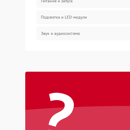
Питание и запуск
Подсветка и LED-модули
Звук и аудиосистема
Сигнал и приём каналов
Разъёмы и интерфейсы
?
Механические повреждения
Программное обеспечение
Корпус и механика