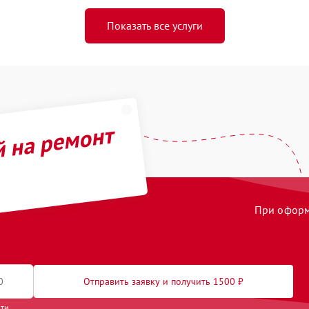
Показать все услуги
й на ремонт
При оформл
Отправить заявку и получить 1500 ₽
сти