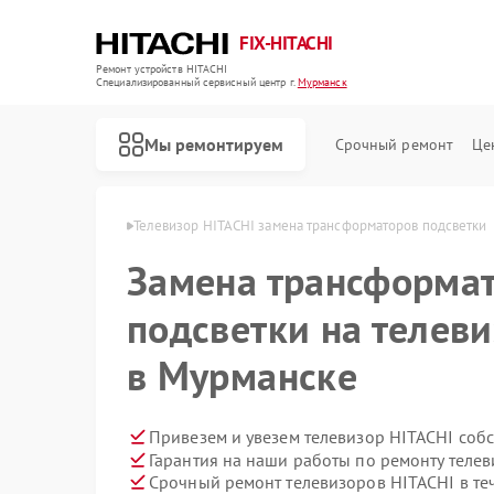
FIX-HITACHI
Ремонт устройств HITACHI
Специализированный cервисный центр г.
Мурманск
Мы ремонтируем
Срочный ремонт
Це
ITACHI в Мурманске
Телевизор HITACHI замена трансформаторов подсветки
Замена трансформа
подсветки на телеви
в Мурманске
Привезем и увезем телевизор HITACHI соб
Гарантия на наши работы по ремонту теле
Срочный ремонт телевизоров HITACHI в те
Ремонт кондиционеров HITACHI
Ремонт стиральных машин HITACHI
Ремонт холодильников HITACHI
Ремонт морозильных камер HITACHI
Ремонт кухонных плит HITACHI
Ремонт сушильных машин HITACHI
Ремонт систем хранения данных HITACHI
Ремонт снегоуборщиков HITACHI
Ремонт варочных панелей HITACHI
Ремонт водонагревателей HITACHI
Ремонт посудомоечных машин HITACHI