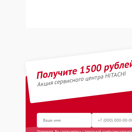
Получите 1500 рубле
Акция сервисного центра HITACHI
Отправляя, Вы соглашаетесь с
политикой конфиденциально