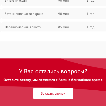
Битые пиксели
90 мин
1 год
Затемнение части экрана
90 мин
1 год
Неравномерная яркость
85 мин
1 год
Выгорание матрицы
90 мин
1 год
У Вас остались вопросы?
Оставьте заявку, мы свяжемся с Вами в ближайшее время
Заказать звонок