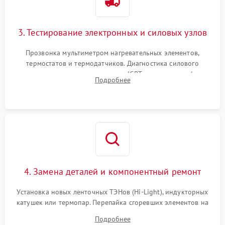
3. Тестирование электронных и силовых узлов
Прозвонка мультиметром нагревательных элементов,
термостатов и термодатчиков. Диагностика силового
модуля, реле, диодных мостов и IGBT-транзисторов (для
Подробнее
индукции). Проверка кранов и газ-контроля (для газовых
панелей).
4. Замена деталей и компонентный ремонт
Установка новых ленточных ТЭНов (Hi-Light), индукторных
катушек или термопар. Перепайка сгоревших элементов на
плате управления, восстановление токопроводящих
Подробнее
дорожек. Очистка контактов и замена поврежденной