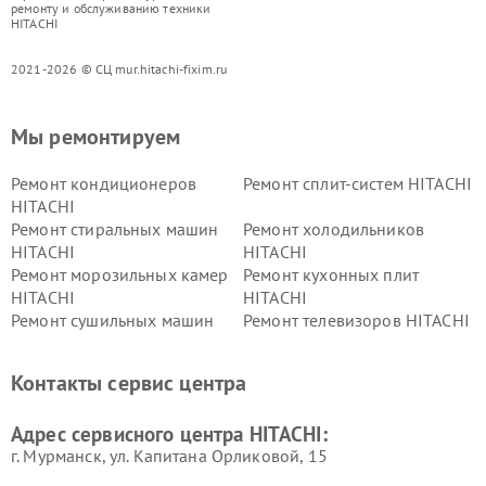
ремонту и обслуживанию техники
HITACHI
2021-2026 © СЦ mur.hitachi-fixim.ru
Мы ремонтируем
Ремонт кондиционеров
Ремонт сплит-систем HITACHI
HITACHI
Ремонт стиральных машин
Ремонт холодильников
HITACHI
HITACHI
Ремонт морозильных камер
Ремонт кухонных плит
HITACHI
HITACHI
Ремонт сушильных машин
Ремонт телевизоров HITACHI
HITACHI
Ремонт систем хранения
Ремонт снегоуборщиков
Контакты сервис центра
данных HITACHI
HITACHI
Ремонт варочных панелей
Ремонт водонагревателей
Адрес сервисного центра HITACHI:
HITACHI
HITACHI
г. Мурманск, ул. Капитана Орликовой, 15