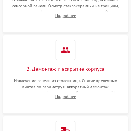
сенсорной панели. Осмотр стеклокерамики на трещины,
проверка конфорок на равномерность нагрева. Опрос
Подробнее
клиента о симптомах (не включается, не видит посуду,
щелкает).
2. Демонтаж и вскрытие корпуса
Извлечение панели из столешницы. Снятие крепежных
винтов по периметру и аккуратный демонтаж
стеклокерамической поверхности. Отсоединение шлейфов
Подробнее
сенсорного блока для доступа к силовым платам, катушкам
или ТЭНам.