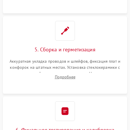
проводки.
5. Сборка и герметизация
Аккуратная укладка проводов и шлейфов, фиксация плат и
конфорок на штатных местах. Установка стеклокерамики с
проверкой равномерности зазоров. Нанесение
Подробнее
термостойкого герметика или укладка уплотнительной
ленты по контуру.
6. Финальное тестирование и калибровка