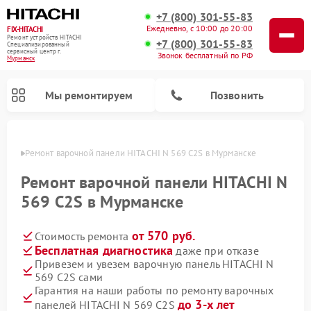
+7 (800) 301-55-83
Ежедневно, с 10:00 до 20:00
FIX-HITACHI
Ремонт устройств HITACHI
+7 (800) 301-55-83
Специализированный
cервисный центр г.
Звонок бесплатный по РФ
Мурманск
Мы ремонтируем
Позвонить
анске
Ремонт варочной панели HITACHI N 569 C2S в Мурманске
Ремонт варочной панели HITACHI N
569 C2S в Мурманске
от 570 руб.
Стоимость ремонта
Бесплатная диагностика
даже при отказе
Привезем и увезем варочную панель HITACHI N
569 C2S сами
Ремонт систем хранения данных HITACHI
Ремонт кондиционеров HITACHI
Ремонт стиральных машин HITACHI
Ремонт морозильных камер HITACHI
Ремонт сушильных машин HITACHI
Ремонт водонагревателей HITACHI
Ремонт снегоуборщиков HITACHI
Ремонт посудомоечных машин HITACHI
Гарантия на наши работы по ремонту варочных
до 3-х лет
панелей HITACHI N 569 C2S